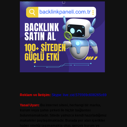
Reklam ve İletişim:
Skype: live:.cid.575569c608265c69
Yasal Uyarı:
Bu internet sitesi, herhangi bir marka,
kurum veya şahıs şirketi ile hiçbir bağlantısı
bulunmamaktadır. Sitede yalnızca kendi hazırladığımız
makaleler paylaşılmaktadır. Burada yer alan içerikler
haber niteliği taşımamakta olup, gerçek kurum ve