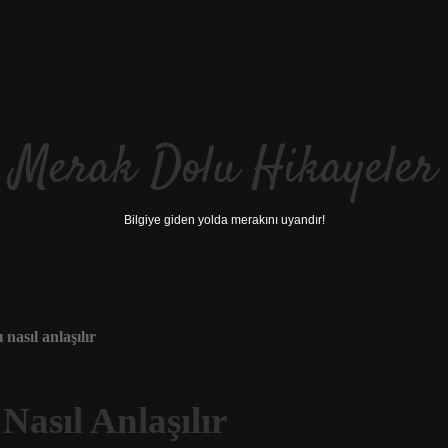
Merak Dolu Hikayeler
Bilgiye giden yolda merakını uyandır!
nasıl anlaşılır
asıl Anlaşılır