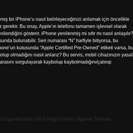
lmış bir iPhone’u nasıl belirleyeceğinizi anlamak için öncelikle
gerekir. Bu onay, Apple’ın telefonu tamamen işlevsel olarak
ilendiğini gösterir. iPhone yenilenmiş mi sıfır mı nasıl anlaşılır
da bulunabilir. Seri numarası “N” harfiyle bitiyorsa, bu
Phone’un kutusunda “Apple Certified Pre-Owned” etiketi varsa, b
olup olmadığını nasıl anlarız? Bu servis, mobil cihazınızın yasal
umarasını sorgulayarak kaybolup kaybolmadığını/çalınıp
tps://gecekuslari.com.tr
knight online
nttgame
Sitemap