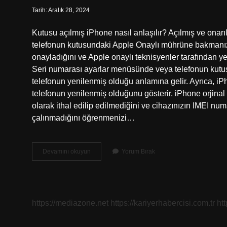
Tarih: Aralık 28, 2024
Kutusu açılmış iPhone nasıl anlaşılır? Açılmış ve onarı
telefonun kutusundaki Apple Onaylı mührüne bakmanız 
onayladığını ve Apple onaylı teknisyenler tarafından yen
Seri numarası ayarlar menüsünde veya telefonun kutusun
telefonun yenilenmiş olduğu anlamına gelir. Ayrıca, i
telefonun yenilenmiş olduğunu gösterir. iPhone orjinal 
olarak ithal edilip edilmediğini ve cihazınızın IMEI n
çalınmadığını öğrenmenizi…
Iphone
Devamını okuyun
Yorum Bırak
Açılmamış
Kutu
Nasıl
Anlaşılır
https://mediazone.net
https://kariyerhabercisi.com.tr
ht