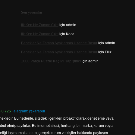
Son yorumlar
Ilk Ken Ne Zaman Çıktı
için
admin
Ilk Ken Ne Zaman Çıktı
için
Koca
Bebekler Ne Zaman Ayaklarının Üzerine Basar
için
admin
Bebekler Ne Zaman Ayaklarının Üzerine Basar
için
Filiz
1000 Parça Puzzle Kaç Ml Yapıştırıcı
için
admin
 0 726
Telegram: @karabul
ektedir. Bu nedenle, sitedeki içerikleri proaktif olarak denetleme veya
 etmiş sayılırlar. Bu internet sitesi, herhangi bir marka, kurum veya
niteliği taşımamakta olup, gerçek kurum ve kişiler hakkında paylaşım