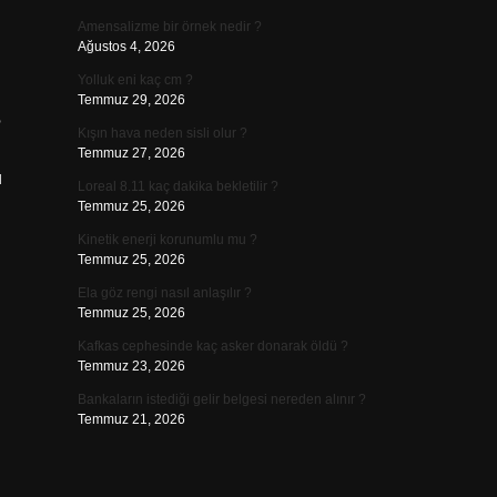
Amensalizme bir örnek nedir ?
Ağustos 4, 2026
Yolluk eni kaç cm ?
Temmuz 29, 2026
?
Kışın hava neden sisli olur ?
Temmuz 27, 2026
u
Loreal 8.11 kaç dakika bekletilir ?
Temmuz 25, 2026
Kinetik enerji korunumlu mu ?
Temmuz 25, 2026
Ela göz rengi nasıl anlaşılır ?
Temmuz 25, 2026
Kafkas cephesinde kaç asker donarak öldü ?
Temmuz 23, 2026
Bankaların istediği gelir belgesi nereden alınır ?
Temmuz 21, 2026