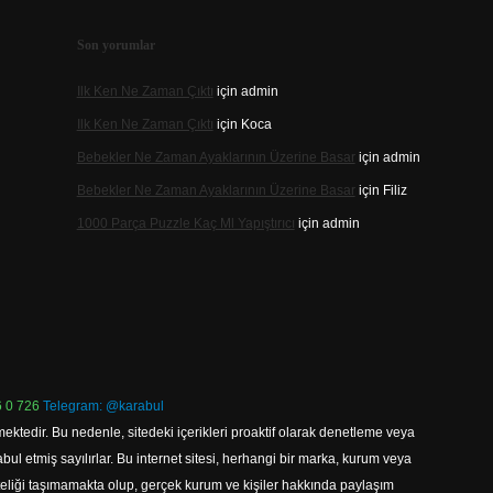
Son yorumlar
Ilk Ken Ne Zaman Çıktı
için
admin
Ilk Ken Ne Zaman Çıktı
için
Koca
Bebekler Ne Zaman Ayaklarının Üzerine Basar
için
admin
Bebekler Ne Zaman Ayaklarının Üzerine Basar
için
Filiz
1000 Parça Puzzle Kaç Ml Yapıştırıcı
için
admin
 0 726
Telegram: @karabul
ektedir. Bu nedenle, sitedeki içerikleri proaktif olarak denetleme veya
 etmiş sayılırlar. Bu internet sitesi, herhangi bir marka, kurum veya
niteliği taşımamakta olup, gerçek kurum ve kişiler hakkında paylaşım