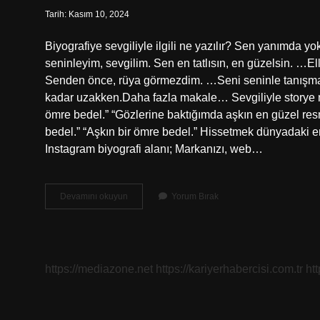
Tarih: Kasım 10, 2024
Biyografiye sevgiliyle ilgili ne yazılır? Sen yanımd
seninleyim, sevgilim. Sen en tatlısın, en güzelsin. …E
Senden önce, rüya görmezdim. …Seni seninle tanışm
kadar uzakken.Daha fazla makale… Sevgiliyle storye ne 
ömre bedel.” “Gözlerine baktığımda aşkın en güzel res
bedel.” “Aşkın bir ömre bedel.” Hissetmek dünyadaki e
Instagram biyografi alanı; Markanızı, web…
Sevgiliyle
Devamını okuyun
Yorum Bırak
Bioya
Ne
Yazılır
https://mediazone.net
https://kariyerhabercisi.com.tr
ht