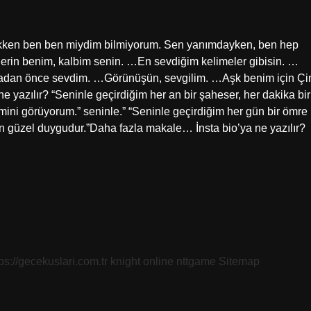
a yokken ben ben miydim bilmiyorum. Sen yanımdayken, ben hep
llerin benim, kalbim senin. …En sevdiğim kelimeler gibisin. …
adan önce sevdim. …Görünüşün, sevgilim. …Aşk benim için Çi
yazılır? “Seninle geçirdiğim her an bir şaheser, her dakika bir
mini görüyorum.” seninle.” “Seninle geçirdiğim her gün bir ömre
n güzel duygudur.”Daha fazla makale… İnsta bio’ya ne yazılır?
tps://gecekuslari.com.tr
knight online
nttgame
Sitemap