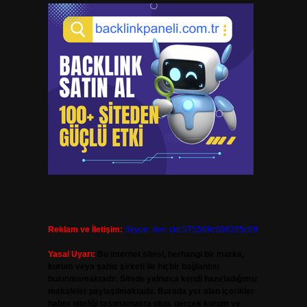
Reklam ve İletişim:
Skype: live:.cid.575569c608265c69
Yasal Uyarı:
Bu internet sitesi, herhangi bir marka,
kurum veya şahıs şirketi ile hiçbir bağlantısı
bulunmamaktadır. Sitede yalnızca kendi hazırladığımız
makaleler paylaşılmaktadır. Burada yer alan içerikler
haber niteliği taşımamakta olup, gerçek kurum ve