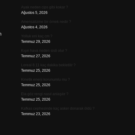
Ayak neden cips gibi kokar ?
Ağustos 5, 2026
Amensalizme bir örnek nedir ?
Ağustos 4, 2026
n
Yolluk eni kaç cm ?
Temmuz 29, 2026
Kışın hava neden sisli olur ?
Temmuz 27, 2026
Loreal 8.11 kaç dakika bekletilir ?
Temmuz 25, 2026
Kinetik enerji korunumlu mu ?
Temmuz 25, 2026
Ela göz rengi nasıl anlaşılır ?
Temmuz 25, 2026
Kafkas cephesinde kaç asker donarak öldü ?
Temmuz 23, 2026