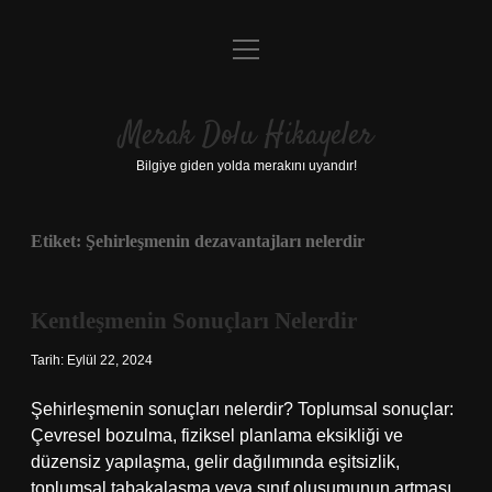
menüyü
Anasayfa
aç
Gizlilik Politikası
Merak Dolu Hikayeler
Yasal Uyarı
Bilgiye giden yolda merakını uyandır!
Hakkımızda
Etiket:
Şehirleşmenin dezavantajları nelerdir
Kentleşmenin Sonuçları Nelerdir
Tarih: Eylül 22, 2024
Şehirleşmenin sonuçları nelerdir? Toplumsal sonuçlar:
Çevresel bozulma, fiziksel planlama eksikliği ve
düzensiz yapılaşma, gelir dağılımında eşitsizlik,
toplumsal tabakalaşma veya sınıf oluşumunun artması,