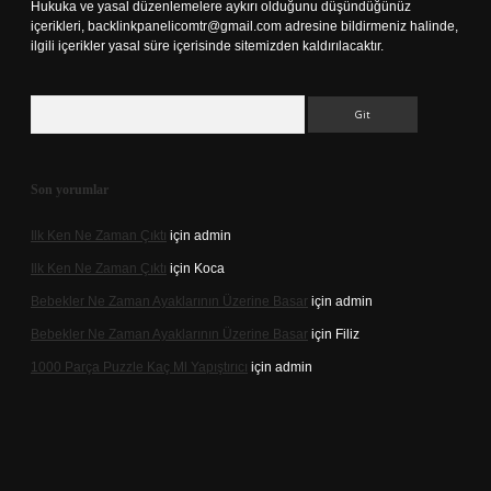
Hukuka ve yasal düzenlemelere aykırı olduğunu düşündüğünüz
içerikleri,
backlinkpanelicomtr@gmail.com
adresine bildirmeniz halinde,
ilgili içerikler yasal süre içerisinde sitemizden kaldırılacaktır.
Arama
Son yorumlar
Ilk Ken Ne Zaman Çıktı
için
admin
Ilk Ken Ne Zaman Çıktı
için
Koca
Bebekler Ne Zaman Ayaklarının Üzerine Basar
için
admin
Bebekler Ne Zaman Ayaklarının Üzerine Basar
için
Filiz
1000 Parça Puzzle Kaç Ml Yapıştırıcı
için
admin