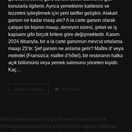
konularla ilgilenir. Ayrıca yemeklerin kalitesini ve
lezzetini iyileştirmek için yeni tarifler geliştirir. Alakart
garson ne kadar maaş alır? A la carte garson olarak
çalışan bir kişinin maaşı, deneyim süresi, şirket ve iş
kapsamı gibi birçok kritere göre değişmektedir. Kasım
2024 itibarıyla, bir a la carte garsonun mevcut ortalama
maaşı 25’tir. Şef garson ne anlama gelir? Maître d’ veya
metrotel (Fransızca: maître d’hôtel), bir restoranın halka
açık bölümünü veya yemek salonunu yöneten kişidir.
Kaç…
Alakart
Devamını okuyun
Yorum Bırak
Şef
Garson
Ne
Demek
https://mediazone.net
https://kariyerhabercisi.com.tr
https://gecekuslari.com.tr
knight online
nttgame
Sitemap