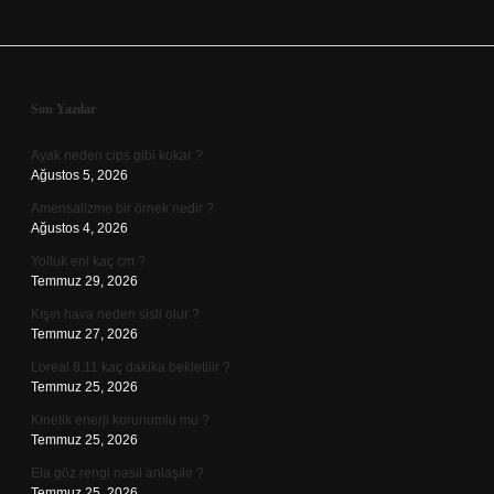
Sidebar
Son Yazılar
Ayak neden cips gibi kokar ?
Ağustos 5, 2026
Amensalizme bir örnek nedir ?
Ağustos 4, 2026
Yolluk eni kaç cm ?
Temmuz 29, 2026
Kışın hava neden sisli olur ?
Temmuz 27, 2026
Loreal 8.11 kaç dakika bekletilir ?
Temmuz 25, 2026
Kinetik enerji korunumlu mu ?
Temmuz 25, 2026
Ela göz rengi nasıl anlaşılır ?
Temmuz 25, 2026