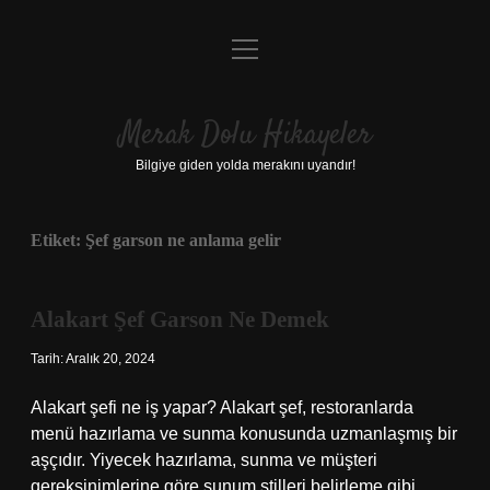
menüyü
Anasayfa
aç
Gizlilik Politikası
Merak Dolu Hikayeler
Yasal Uyarı
Bilgiye giden yolda merakını uyandır!
Hakkımızda
Etiket:
Şef garson ne anlama gelir
Alakart Şef Garson Ne Demek
Tarih: Aralık 20, 2024
Alakart şefi ne iş yapar? Alakart şef, restoranlarda
menü hazırlama ve sunma konusunda uzmanlaşmış bir
aşçıdır. Yiyecek hazırlama, sunma ve müşteri
gereksinimlerine göre sunum stilleri belirleme gibi