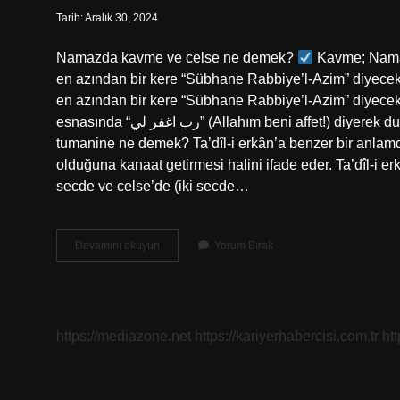
Tarih: Aralık 30, 2024
Namazda kavme ve celse ne demek?
Kavme; Namaz
en azından bir kere “Sübhane Rabbiye’l-Azim” diyecek
en azından bir kere “Sübhane Rabbiye’l-Azim” diyec
esnasında “رب اغفر لي” (Allahım beni affet!) diyerek dua etmek sünnettir (İbn Mâce, “İḳāmetü’ṣ-ṣalât”, 23). Celse kavme
tumanine ne demek? Ta’dîl-i erkân’a benzer bir anlamd
olduğuna kanaat getirmesi halini ifade eder. Ta’dîl-i e
secde ve celse’de (iki secde…
Namazda
Devamını okuyun
Yorum Bırak
Celse
Ne
Demek
https://mediazone.net
https://kariyerhabercisi.com.tr
ht