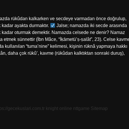
da rükûdan kalkarken ve secdeye varmadan önce doğrulup,
 kadar ayakta durmaktır.
Jalse; namazda iki secde arasında
ek kadar oturmak demektir. Namazda celsede ne denir? Namaz
a kullanılan “tuma’nine” kelimesi, kişinin rüknâ yapmaya hakkı
rkân, daha çok rükû’, kavme (rükûdan kalktıktan sonraki duruş),
tps://gecekuslari.com.tr
knight online
nttgame
Sitemap