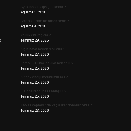
Ayak neden cips gibi kokar ?
Ağustos 5, 2026
Amensalizme bir örnek nedir ?
Ağustos 4, 2026
Yolluk eni kaç cm ?
Temmuz 29, 2026
Kışın hava neden sisli olur ?
Temmuz 27, 2026
Loreal 8.11 kaç dakika bekletilir ?
Temmuz 25, 2026
Kinetik enerji korunumlu mu ?
Temmuz 25, 2026
Ela göz rengi nasıl anlaşılır ?
Temmuz 25, 2026
Kafkas cephesinde kaç asker donarak öldü ?
Temmuz 23, 2026