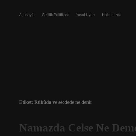
Anasayfa
Gizlilik Politikası
Yasal Uyarı
Hakkımızda
Etiket:
Rükûda ve secdede ne denir
Namazda Celse Ne Dem