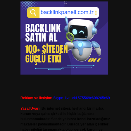
Reklam ve İletişim:
Skype: live:.cid.575569c608265c69
Yasal Uyarı:
Bu internet sitesi, herhangi bir marka,
kurum veya şahıs şirketi ile hiçbir bağlantısı
bulunmamaktadır. Sitede yalnızca kendi hazırladığımız
makaleler paylaşılmaktadır. Burada yer alan içerikler
haber niteliği taşımamakta olup, gerçek kurum ve