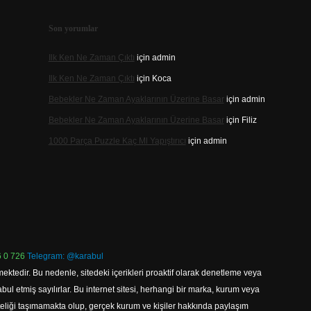
Son yorumlar
Ilk Ken Ne Zaman Çıktı
için
admin
Ilk Ken Ne Zaman Çıktı
için
Koca
Bebekler Ne Zaman Ayaklarının Üzerine Basar
için
admin
Bebekler Ne Zaman Ayaklarının Üzerine Basar
için
Filiz
1000 Parça Puzzle Kaç Ml Yapıştırıcı
için
admin
 0 726
Telegram: @karabul
ektedir. Bu nedenle, sitedeki içerikleri proaktif olarak denetleme veya
 etmiş sayılırlar. Bu internet sitesi, herhangi bir marka, kurum veya
niteliği taşımamakta olup, gerçek kurum ve kişiler hakkında paylaşım