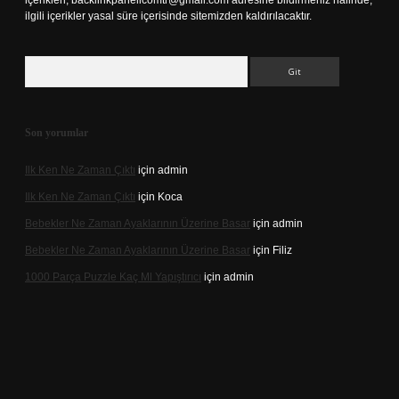
içerikleri,
backlinkpanelicomtr@gmail.com
adresine bildirmeniz halinde,
ilgili içerikler yasal süre içerisinde sitemizden kaldırılacaktır.
Arama
Son yorumlar
Ilk Ken Ne Zaman Çıktı
için
admin
Ilk Ken Ne Zaman Çıktı
için
Koca
Bebekler Ne Zaman Ayaklarının Üzerine Basar
için
admin
Bebekler Ne Zaman Ayaklarının Üzerine Basar
için
Filiz
1000 Parça Puzzle Kaç Ml Yapıştırıcı
için
admin