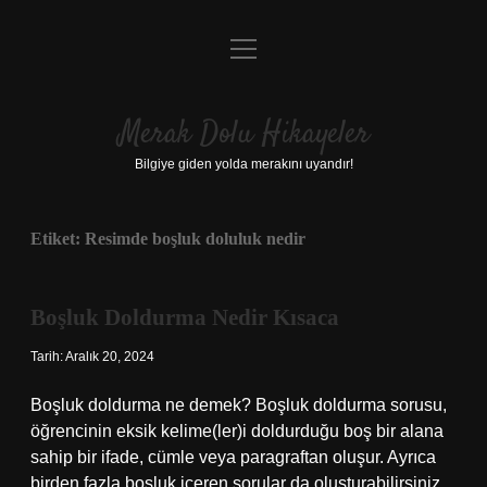
menüyü
Anasayfa
aç
Gizlilik Politikası
Merak Dolu Hikayeler
Yasal Uyarı
Bilgiye giden yolda merakını uyandır!
Hakkımızda
Etiket:
Resimde boşluk doluluk nedir
Boşluk Doldurma Nedir Kısaca
Tarih: Aralık 20, 2024
Boşluk doldurma ne demek? Boşluk doldurma sorusu,
öğrencinin eksik kelime(ler)i doldurduğu boş bir alana
sahip bir ifade, cümle veya paragraftan oluşur. Ayrıca
birden fazla boşluk içeren sorular da oluşturabilirsiniz.