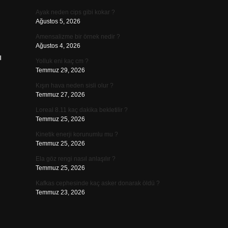
Ayak neden cips gibi kokar ?
Ağustos 5, 2026
Amensalizme bir örnek nedir ?
Ağustos 4, 2026
ı
Yolluk eni kaç cm ?
Temmuz 29, 2026
Kışın hava neden sisli olur ?
Temmuz 27, 2026
Loreal 8.11 kaç dakika bekletilir ?
Temmuz 25, 2026
Kinetik enerji korunumlu mu ?
Temmuz 25, 2026
Ela göz rengi nasıl anlaşılır ?
Temmuz 25, 2026
Kafkas cephesinde kaç asker donarak öldü ?
Temmuz 23, 2026