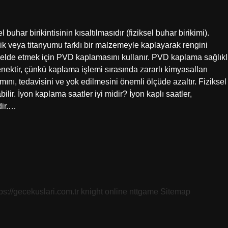
uhar birikintisinin kısaltılmasıdır (fiziksel buhar birikimi).
ik veya titanyumu farklı bir malzemeyle kaplayarak rengini
er elde etmek için PVD kaplamasını kullanır. PVD kaplama sağlıkl
ektir, çünkü kaplama işlemi sırasında zararlı kimyasalları
ını, tedavisini ve yok edilmesini önemli ölçüde azaltır. Fiziksel
ilir. İyon kaplama saatler iyi midir? İyon kaplı saatler,
dir.…
tps://gecekuslari.com.tr
knight online
nttgame
Sitemap