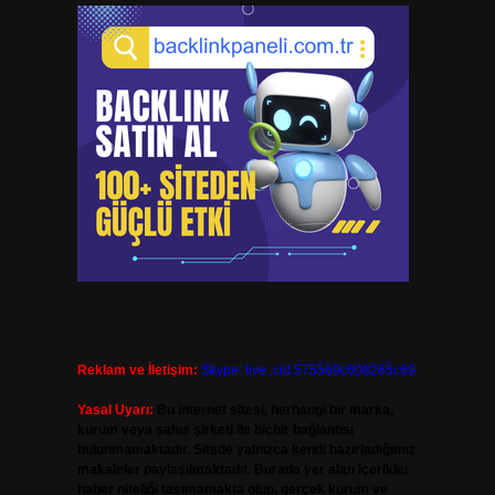
Reklam ve İletişim:
Skype: live:.cid.575569c608265c69
Yasal Uyarı:
Bu internet sitesi, herhangi bir marka,
kurum veya şahıs şirketi ile hiçbir bağlantısı
bulunmamaktadır. Sitede yalnızca kendi hazırladığımız
makaleler paylaşılmaktadır. Burada yer alan içerikler
haber niteliği taşımamakta olup, gerçek kurum ve