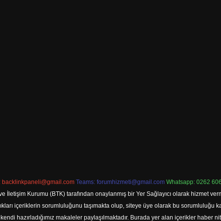
:
backlinkpaneli@gmail.com
Teams:
forumhizmeti@gmail.com
Whatsapp: 0262 606
ve İletişim Kurumu (BTK) tarafından onaylanmış bir Yer Sağlayıcı olarak hizmet verm
rı içeriklerin sorumluluğunu taşımakta olup, siteye üye olarak bu sorumluluğu kabul
a kendi hazırladığımız makaleler paylaşılmaktadır. Burada yer alan içerikler haber 