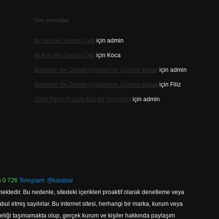
Son yorumlar
Ilk Ken Ne Zaman Çıktı
için
admin
Ilk Ken Ne Zaman Çıktı
için
Koca
Bebekler Ne Zaman Ayaklarının Üzerine Basar
için
admin
Bebekler Ne Zaman Ayaklarının Üzerine Basar
için
Filiz
1000 Parça Puzzle Kaç Ml Yapıştırıcı
için
admin
 0 726
Telegram: @karabul
ektedir. Bu nedenle, sitedeki içerikleri proaktif olarak denetleme veya
 etmiş sayılırlar. Bu internet sitesi, herhangi bir marka, kurum veya
niteliği taşımamakta olup, gerçek kurum ve kişiler hakkında paylaşım