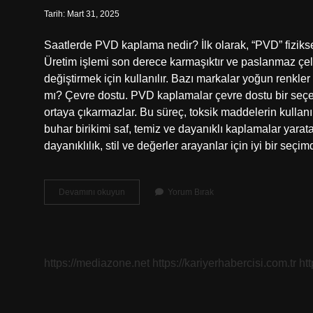
Tarih: Mart 31, 2025
Saatlerde PVD kaplama nedir? İlk olarak, “PVD” fiziksel b
Üretim işlemi son derece karmaşıktır ve paslanmaz çel
değiştirmek için kullanılır. Bazı markalar yoğun renkl
mı? Çevre dostu. PVD kaplamalar çevre dostu bir seçen
ortaya çıkarmazlar. Bu süreç, toksik maddelerin kullanım
buhar birikimi saf, temiz ve dayanıklı kaplamalar yaratab
dayanıklılık, stil ve değerler arayanlar için iyi bir seçim
Pvd
Devamını okuyun
Yorum Bırak
Nedir
Saat
https://mediazone.net
https://kariyerhabercisi.com.tr
ht