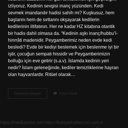
izliyoruz. Kedinin sevgisi inanç yüzünden. Kedi
sevmek imandandır hadisi sahih mi? Kuşkusuz, hem
başlarını hem de sırtlarını okşayarak kedilerin
kedilerinin iltifatının. Her ne kadar HZ kitabına otantik
bir hadis dahil olmasa da. “Kedinin aşkı inanç/hubbu’l-
hinrrâti madenidir. Peygamberimiz neden evde kedi
besledi? Evde bir kediyi beslemek için beslenme iyi bir
iştir, çocuğun sempati hissidir ve Peygamberimizin
bolluğu için eve getirir (s.a.v). İslamda kedinin yeri
nedir? İslam geleneğinde, kediler temizliklerine hayran
olan hayvanlardır. Ritüel olarak…
Peygamberimiz
Devamını okuyun
Yorum Bırak
Kedi
Için
Ne
Dedi
https://mediazone.net
https://kariyerhabercisi.com.tr