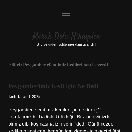
menüyü
Anasayfa
aç
Gizlilik Politikası
Merak Dolu Hikayeler
Yasal Uyarı
Bilgiye giden yolda merakını uyandır!
Hakkımızda
Etiket:
Peygamber efendimiz kedileri nasıl severdi
Peygamberimiz Kedi Için Ne Dedi
Tarih: Nisan 4, 2025
Peygamber efendimiz kediler için ne demiş?
Lordlarımız bir hadiste kirli değil. Bırakın evinizde
biriniz gibi koşmasına izin verin ”dedi. Günümüzde
kedilerin saatlerini her gün temizlemek için geçirdiğini