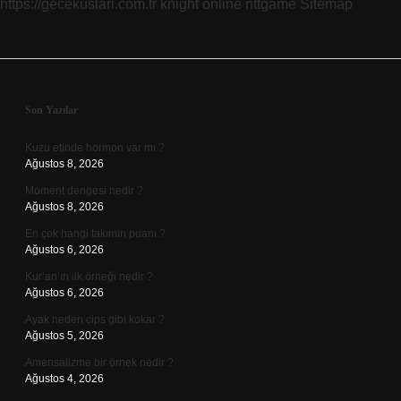
https://gecekuslari.com.tr
knight online
nttgame
Sitemap
Sidebar
Son Yazılar
Kuzu etinde hormon var mı ?
Ağustos 8, 2026
Moment dengesi nedir ?
Ağustos 8, 2026
En çok hangi takımın puanı ?
Ağustos 6, 2026
Kur’an’ın ilk örneği nedir ?
Ağustos 6, 2026
Ayak neden cips gibi kokar ?
Ağustos 5, 2026
Amensalizme bir örnek nedir ?
Ağustos 4, 2026