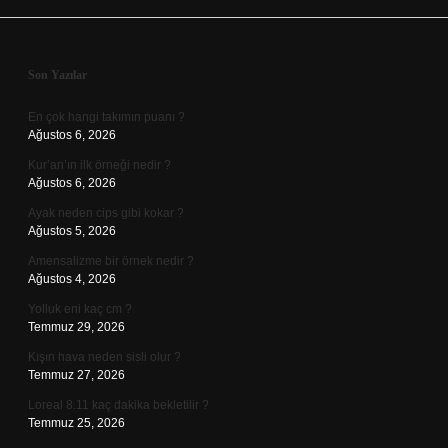
Sidebar
Son Yazılar
En çok hangi takımın puanı ?
Ağustos 6, 2026
Kur’an’ın ilk örneği nedir ?
Ağustos 6, 2026
Ayak neden cips gibi kokar ?
Ağustos 5, 2026
Amensalizme bir örnek nedir ?
Ağustos 4, 2026
Yolluk eni kaç cm ?
Temmuz 29, 2026
Kışın hava neden sisli olur ?
Temmuz 27, 2026
Loreal 8.11 kaç dakika bekletilir ?
Temmuz 25, 2026