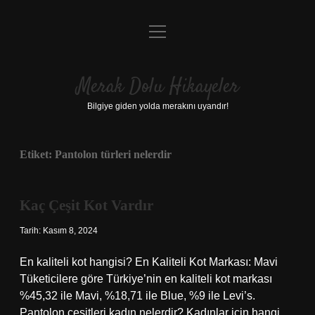
menüyü
Anasayfa
aç
Gizlilik Politikası
Merak Dolu Hikayeler
Yasal Uyarı
Bilgiye giden yolda merakını uyandır!
Hakkımızda
Etiket:
Pantolon türleri nelerdir
Kaç Çeşit Kot Vardır
Tarih: Kasım 8, 2024
En kaliteli kot hangisi? En Kaliteli Kot Markası: Mavi
Tüketicilere göre Türkiye’nin en kaliteli kot markası
%45,32 ile Mavi, %18,71 ile Blue, %9 ile Levi’s.
Pantolon çeşitleri kadın nelerdir? Kadınlar için hangi