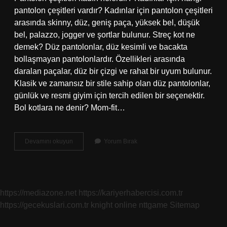
pantolon çeşitleri vardır? Kadınlar için pantolon çeşitleri
arasında skinny, düz, geniş paça, yüksek bel, düşük
bel, palazzo, jogger ve şortlar bulunur. Streç kot ne
demek? Düz pantolonlar, düz kesimli ve bacakta
bollaşmayan pantolonlardır. Özellikleri arasında
daralan paçalar, düz bir çizgi ve rahat bir uyum bulunur.
Klasik ve zamansız bir stile sahip olan düz pantolonlar,
günlük ve resmi giyim için tercih edilen bir seçenektir.
Bol kotlara ne denir? Mom-fit…
Kaç
Devamını okuyun
Yorum Bırak
Çeşit
Kot
Vardır
https://mediazone.net
https://kariyerhabercisi.com.tr
https://gecekuslari.com.tr
knight online
nttgame
Sitemap