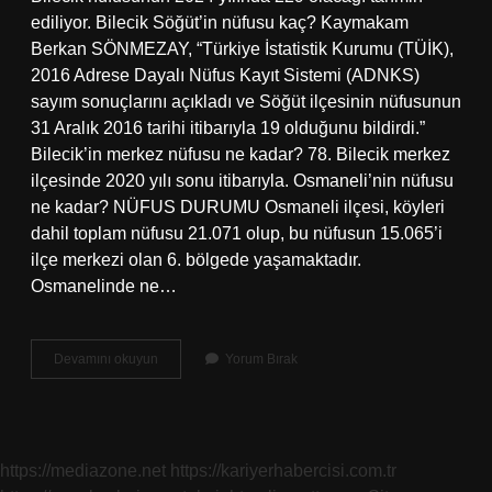
ediliyor. Bilecik Söğüt’in nüfusu kaç? Kaymakam
Berkan SÖNMEZAY, “Türkiye İstatistik Kurumu (TÜİK),
2016 Adrese Dayalı Nüfus Kayıt Sistemi (ADNKS)
sayım sonuçlarını açıkladı ve Söğüt ilçesinin nüfusunun
31 Aralık 2016 tarihi itibarıyla 19 olduğunu bildirdi.”
Bilecik’in merkez nüfusu ne kadar? 78. Bilecik merkez
ilçesinde 2020 yılı sonu itibarıyla. Osmaneli’nin nüfusu
ne kadar? NÜFUS DURUMU Osmaneli ilçesi, köyleri
dahil toplam nüfusu 21.071 olup, bu nüfusun 15.065’i
ilçe merkezi olan 6. bölgede yaşamaktadır.
Osmanelinde ne…
Bilecik
Devamını okuyun
Yorum Bırak
Osmaneli
Nin
Nüfusu
Ne
Kadar
https://mediazone.net
https://kariyerhabercisi.com.tr