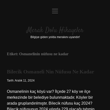
menüyü
Anasayfa
aç
Gizlilik Politikası
Merak Dolu Hikayeler
Yasal Uyarı
Bilgiye giden yolda merakını uyandır!
Hakkımızda
Etiket:
Osmanelinin nüfusu ne kadar
Bilecik Osmaneli Nin Nüfusu Ne Kadar
Tarih: Aralık 11, 2024
Osmanelinin kaç köyü var? İlçede 27 köy ve ilçe
merkezinde bir belediye bulunmaktadır. Köyler bir
arada gruplandırılmıştır. Bilecik nüfusu kaç 2024?
Bilecik nüfusunun 2024 yılında 229 olacağı tahmin