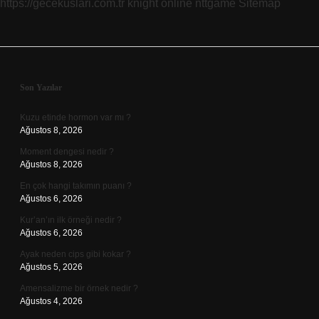
https://gecekuslari.com.tr
knight online
nttgame
Sitemap
Sidebar
Son Yazılar
Kuzu etinde hormon var mı ?
Ağustos 8, 2026
Moment dengesi nedir ?
Ağustos 8, 2026
En çok hangi takımın puanı ?
Ağustos 6, 2026
Kur’an’ın ilk örneği nedir ?
Ağustos 6, 2026
Ayak neden cips gibi kokar ?
Ağustos 5, 2026
Amensalizme bir örnek nedir ?
Ağustos 4, 2026