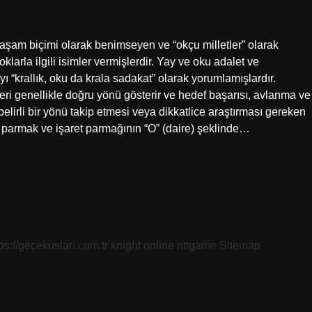
aşam biçimi olarak benimseyen ve “okçu milletler” olarak
klarla ilgili isimler vermişlerdir. Yay ve oku adalet ve
 “krallık, oku da krala sadakat” olarak yorumlamışlardır.
eri genellikle doğru yönü gösterir ve hedef başarısı, avlanma ve
in belirli bir yönü takip etmesi veya dikkatlice araştırması gereken
ş parmak ve işaret parmağının “O” (daire) şeklinde…
tps://gecekuslari.com.tr
knight online
nttgame
Sitemap