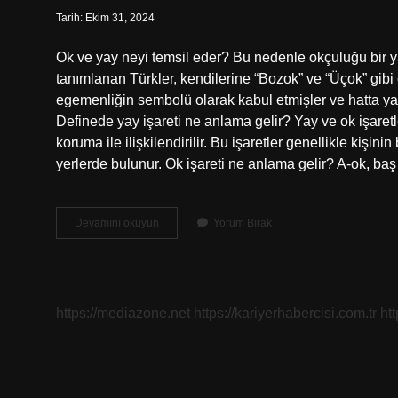
Tarih: Ekim 31, 2024
Ok ve yay neyi temsil eder? Bu nedenle okçuluğu bir y
tanımlanan Türkler, kendilerine “Bozok” ve “Üçok” gibi o
egemenliğin sembolü olarak kabul etmişler ve hatta yayı
Definede yay işareti ne anlama gelir? Yay ve ok işaretl
koruma ile ilişkilendirilir. Bu işaretler genellikle kişin
yerlerde bulunur. Ok işareti ne anlama gelir? A-ok, ba
Ok
Devamını okuyun
Yorum Bırak
Ve
Yay
Işareti
Ne
Anlama
https://mediazone.net
https://kariyerhabercisi.com.tr
ht
Gelir