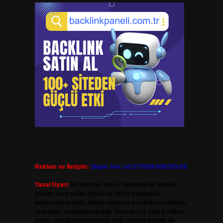
Reklam ve İletişim:
Skype: live:.cid.575569c608265c69
Yasal Uyarı:
Bu internet sitesi, herhangi bir marka,
kurum veya şahıs şirketi ile hiçbir bağlantısı
bulunmamaktadır. Sitede yalnızca kendi hazırladığımız
makaleler paylaşılmaktadır. Burada yer alan içerikler
haber niteliği taşımamakta olup, gerçek kurum ve