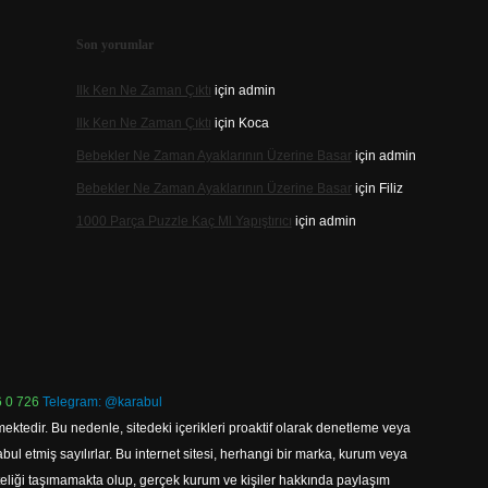
Son yorumlar
Ilk Ken Ne Zaman Çıktı
için
admin
Ilk Ken Ne Zaman Çıktı
için
Koca
Bebekler Ne Zaman Ayaklarının Üzerine Basar
için
admin
Bebekler Ne Zaman Ayaklarının Üzerine Basar
için
Filiz
1000 Parça Puzzle Kaç Ml Yapıştırıcı
için
admin
 0 726
Telegram: @karabul
ektedir. Bu nedenle, sitedeki içerikleri proaktif olarak denetleme veya
 etmiş sayılırlar. Bu internet sitesi, herhangi bir marka, kurum veya
niteliği taşımamakta olup, gerçek kurum ve kişiler hakkında paylaşım