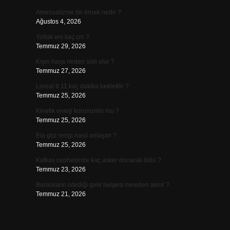
Amensalizme bir örnek nedir ?
Ağustos 4, 2026
Yolluk eni kaç cm ?
Temmuz 29, 2026
Kışın hava neden sisli olur ?
Temmuz 27, 2026
Loreal 8.11 kaç dakika bekletilir ?
Temmuz 25, 2026
Kinetik enerji korunumlu mu ?
Temmuz 25, 2026
Ela göz rengi nasıl anlaşılır ?
Temmuz 25, 2026
Kafkas cephesinde kaç asker donarak öldü ?
Temmuz 23, 2026
Bankaların istediği gelir belgesi nereden alınır ?
Temmuz 21, 2026