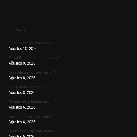
Sidebar
Son Yazılar
3 başlı köpeğin adı nedir ?
Ağustos 10, 2026
Ziraat Bankası dolar kaç para ?
Ağustos 9, 2026
Kuzu etinde hormon var mı ?
Ağustos 8, 2026
Moment dengesi nedir ?
Ağustos 8, 2026
En çok hangi takımın puanı ?
Ağustos 6, 2026
Kur’an’ın ilk örneği nedir ?
Ağustos 6, 2026
Ayak neden cips gibi kokar ?
Ağustos 5, 2026