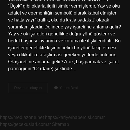
“Üçok” gibi oklarla ilgili isimler vermişlerdir. Yay ve oku
adalet ve egemenliğin sembolü olarak kabul etmişler
ve hatta yayı “krallık, oku da krala sadakat” olarak
yorumlamışlardır. Definede yay işareti ne anlama gelir?
Yay ve ok işaretleri genellikle doğru yönü gösterir ve
hedef başarısı, avlanma ve koruma ile ilişkilendirilir. Bu
işaretler genellikle kişinin belirli bir yönü takip etmesi
veya dikkatlice araştırması gereken yerlerde bulunur.
Ok işareti ne anlama gelir? A-ok, baş parmak ve işaret
parmağının “O” (daire) şeklinde…
Ok
Devamını okuyun
Yorum Bırak
Ve
Yay
Işareti
Ne
Anlama
https://mediazone.net
https://kariyerhabercisi.com.tr
Gelir
https://gecekuslari.com.tr
Sitemap