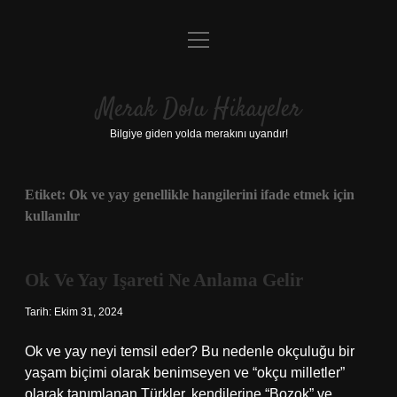
menüyü
Anasayfa
aç
Gizlilik Politikası
Merak Dolu Hikayeler
Yasal Uyarı
Bilgiye giden yolda merakını uyandır!
Hakkımızda
Etiket:
Ok ve yay genellikle hangilerini ifade etmek için
kullanılır
Ok Ve Yay Işareti Ne Anlama Gelir
Tarih: Ekim 31, 2024
Ok ve yay neyi temsil eder? Bu nedenle okçuluğu bir
yaşam biçimi olarak benimseyen ve “okçu milletler”
olarak tanımlanan Türkler, kendilerine “Bozok” ve