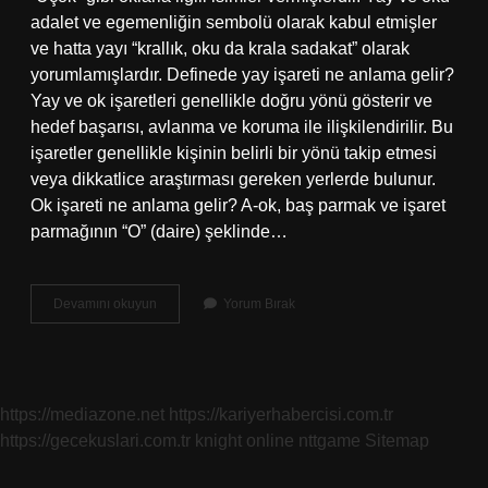
adalet ve egemenliğin sembolü olarak kabul etmişler
ve hatta yayı “krallık, oku da krala sadakat” olarak
yorumlamışlardır. Definede yay işareti ne anlama gelir?
Yay ve ok işaretleri genellikle doğru yönü gösterir ve
hedef başarısı, avlanma ve koruma ile ilişkilendirilir. Bu
işaretler genellikle kişinin belirli bir yönü takip etmesi
veya dikkatlice araştırması gereken yerlerde bulunur.
Ok işareti ne anlama gelir? A-ok, baş parmak ve işaret
parmağının “O” (daire) şeklinde…
Ok
Devamını okuyun
Yorum Bırak
Ve
Yay
Işareti
Ne
Anlama
https://mediazone.net
https://kariyerhabercisi.com.tr
Gelir
https://gecekuslari.com.tr
knight online
nttgame
Sitemap