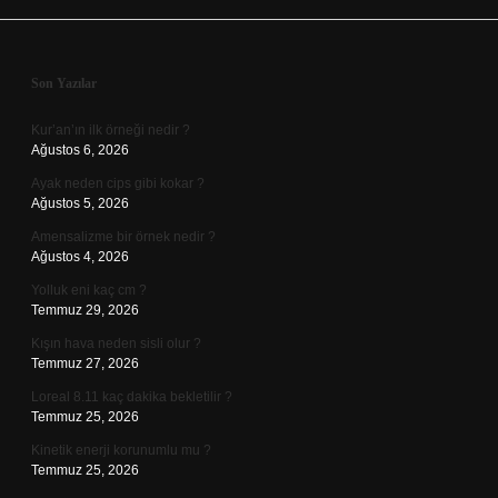
Sidebar
Son Yazılar
Kur’an’ın ilk örneği nedir ?
Ağustos 6, 2026
Ayak neden cips gibi kokar ?
Ağustos 5, 2026
Amensalizme bir örnek nedir ?
Ağustos 4, 2026
Yolluk eni kaç cm ?
Temmuz 29, 2026
Kışın hava neden sisli olur ?
Temmuz 27, 2026
Loreal 8.11 kaç dakika bekletilir ?
Temmuz 25, 2026
Kinetik enerji korunumlu mu ?
Temmuz 25, 2026