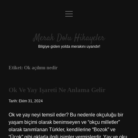
menüyü
Anasayfa
aç
Gizlilik Politikası
Merak Dolu Hikayeler
Yasal Uyarı
Bilgiye giden yolda merakını uyandır!
Hakkımızda
Etiket:
Ok açılımı nedir
Ok Ve Yay Işareti Ne Anlama Gelir
Tarih: Ekim 31, 2024
Ok ve yay neyi temsil eder? Bu nedenle okçuluğu bir
yaşam biçimi olarak benimseyen ve “okçu milletler”
olarak tanımlanan Türkler, kendilerine “Bozok” ve
“Üçok” gibi oklarla ilgili isimler vermişlerdir. Yay ve oku