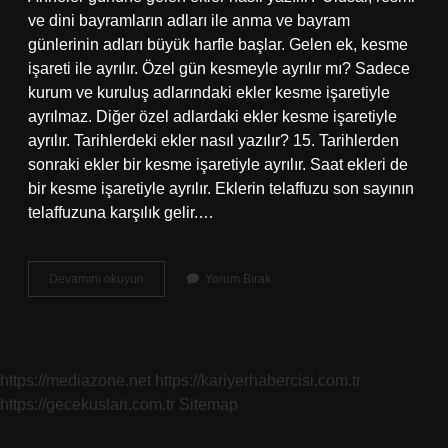
ve dini bayramların adları ile anma ve bayram
günlerinin adları büyük harfle başlar. Gelen ek, kesme
işareti ile ayrılır. Özel gün kesmeyle ayrılır mı? Sadece
kurum ve kuruluş adlarındaki ekler kesme işaretiyle
ayrılmaz. Diğer özel adlardaki ekler kesme işaretiyle
ayrılır. Tarihlerdeki ekler nasıl yazılır? 15. Tarihlerden
sonraki ekler bir kesme işaretiyle ayrılır. Saat ekleri de
bir kesme işaretiyle ayrılır. Eklerin telaffuzu son sayının
telaffuzuna karşılık gelir.…
Günlere
Devamını okuyun
Yorum Bırak
Gelen
Ekler
Nasıl
Yazılır
https://mediazone.net
https://kariyerhabercisi.com.tr
https://gecekuslari.com.tr
Sitemap