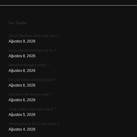
Sidebar
Son Yazılar
Ziraat Bankası dolar kaç para ?
Ağustos 9, 2026
Kuzu etinde hormon var mı ?
Ağustos 8, 2026
Moment dengesi nedir ?
Ağustos 8, 2026
En çok hangi takımın puanı ?
Ağustos 6, 2026
Kur’an’ın ilk örneği nedir ?
Ağustos 6, 2026
Ayak neden cips gibi kokar ?
Ağustos 5, 2026
Amensalizme bir örnek nedir ?
Ağustos 4, 2026