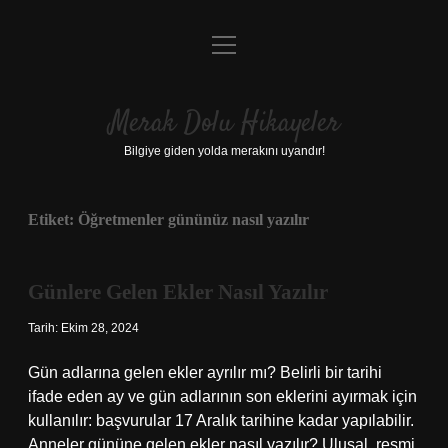
menüyü
Anasayfa
aç
Gizlilik Politikası
Merak Dolu Hikayeler
Yasal Uyarı
Bilgiye giden yolda merakını uyandır!
Hakkımızda
Etiket:
Öğretmenler gününüz nasıl yazılır
Günlere Gelen Ekler Nasıl Yazılır
Tarih: Ekim 28, 2024
Gün adlarına gelen ekler ayrılır mı? Belirli bir tarihi
ifade eden ay ve gün adlarının son eklerini ayırmak için
kullanılır: başvurular 17 Aralık tarihine kadar yapılabilir.
Anneler gününe gelen ekler nasıl yazılır? Ulusal, resmi