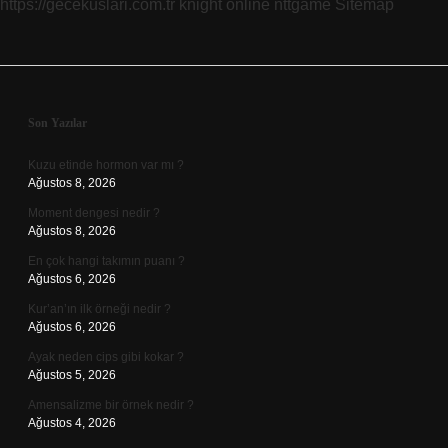
https://gecekuslari.com.tr
knight online
nttgame
Sitemap
Sidebar
Son Yazılar
Kuzu etinde hormon var mı ?
Ağustos 8, 2026
Moment dengesi nedir ?
Ağustos 8, 2026
En çok hangi takımın puanı ?
Ağustos 6, 2026
Kur’an’ın ilk örneği nedir ?
Ağustos 6, 2026
Ayak neden cips gibi kokar ?
Ağustos 5, 2026
Amensalizme bir örnek nedir ?
Ağustos 4, 2026