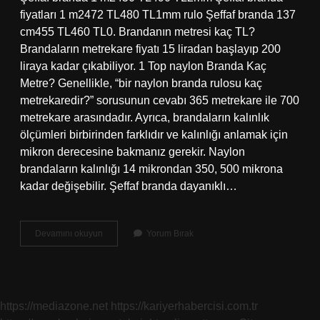
fiyatları 1 m2472 TL480 TL1mm rulo Şeffaf branda 137
cm455 TL460 TL0. Brandanın metresi kaç TL?
Brandaların metrekare fiyatı 15 liradan başlayıp 200
liraya kadar çıkabiliyor. 1 Top naylon Branda Kaç
Metre? Genellikle, “bir naylon branda rulosu kaç
metrekaredir?” sorusunun cevabı 365 metrekare ile 700
metrekare arasındadır. Ayrıca, brandaların kalınlık
ölçümleri birbirinden farklıdır ve kalınlığı anlamak için
mikron derecesine bakmanız gerekir. Naylon
brandaların kalınlığı 14 mikrondan 350, 500 mikrona
kadar değişebilir. Şeffaf branda dayanıklı…
Şeffaf
Devamını okuyun
Yorum Bırak
Branda
Metresi
Ne
Kadar
https://mediazone.net
https://kariyerhabercisi.com.tr