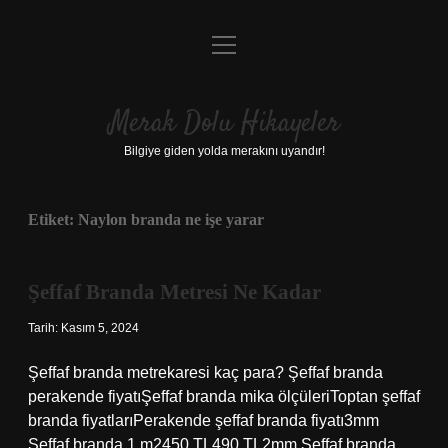
menüyü
Anasayfa
aç
Gizlilik Politikası
Merak Dolu Hikayeler
Yasal Uyarı
Bilgiye giden yolda merakını uyandır!
Hakkımızda
Etiket:
Naylon branda ne işe yarar
Şeffaf Branda Metresi Ne Kadar
Tarih: Kasım 5, 2024
Şeffaf branda metrekaresi kaç para? Şeffaf branda
perakende fiyatıŞeffaf branda mika ölçüleriToptan şeffaf
branda fiyatlarıPerakende şeffaf branda fiyatı3mm
Şeffaf branda 1 m2450 TL490 TL2mm Şeffaf branda