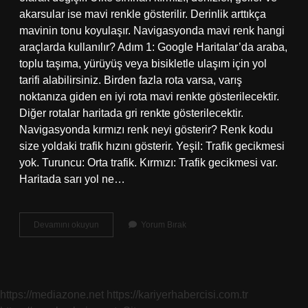
akarsular ise mavi renkle gösterilir. Derinlik arttıkça
mavinin tonu koyulaşır. Navigasyonda mavi renk hangi
araçlarda kullanılır? Adım 1: Google Haritalar’da araba,
toplu taşıma, yürüyüş veya bisikletle ulaşım için yol
tarifi alabilirsiniz. Birden fazla rota varsa, varış
noktanıza giden en iyi rota mavi renkte gösterilecektir.
Diğer rotalar haritada gri renkte gösterilecektir.
Navigasyonda kırmızı renk neyi gösterir? Renk kodu
size yoldaki trafik hızını gösterir. Yeşil: Trafik gecikmesi
yok. Turuncu: Orta trafik. Kırmızı: Trafik gecikmesi var.
Haritada sarı yol ne…
Konumda
Devamını okuyun
Yorum Bırak
Mavi
Ne
Demek
https://mediazone.net
https://kariyerhabercisi.com.tr