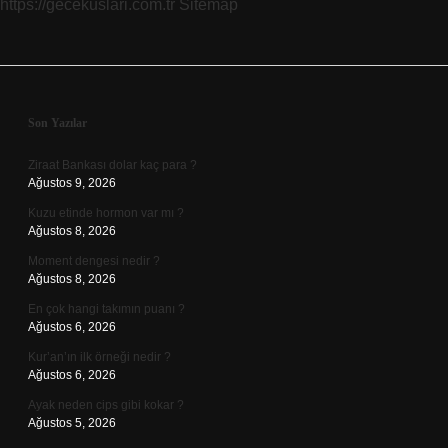
https://gecekuslari.com.tr
Sitemap
Sidebar
Son Yazılar
Ziraat Bankası dolar kaç para ?
Ağustos 9, 2026
Kuzu etinde hormon var mı ?
Ağustos 8, 2026
Moment dengesi nedir ?
Ağustos 8, 2026
En çok hangi takımın puanı ?
Ağustos 6, 2026
Kur’an’ın ilk örneği nedir ?
Ağustos 6, 2026
Ayak neden cips gibi kokar ?
Ağustos 5, 2026