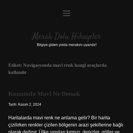
menüyü
Anasayfa
aç
Gizlilik Politikası
Merak Dolu Hikayeler
Yasal Uyarı
Bilgiye giden yolda merakını uyandır!
Hakkımızda
Etiket:
Navigasyonda mavi renk hangi araçlarda
kullanılır
Konumda Mavi Ne Demek
Tarih: Kasım 2, 2024
Haritalarda mavi renk ne anlama gelir? Bir harita
çizilirken renkler çizilen bölgenin arazi şekillerine bağlı
olarak değişir. Ülke sınırları kırmızı, denizler, göller ve