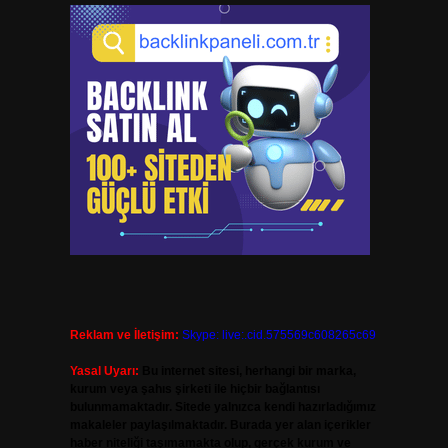
Reklam ve İletişim:
Skype: live:.cid.575569c608265c69
Yasal Uyarı:
Bu internet sitesi, herhangi bir marka,
kurum veya şahıs şirketi ile hiçbir bağlantısı
bulunmamaktadır. Sitede yalnızca kendi hazırladığımız
makaleler paylaşılmaktadır. Burada yer alan içerikler
haber niteliği taşımamakta olup, gerçek kurum ve