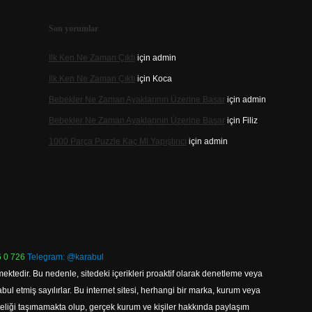
Son yorumlar
Ilk Ken Ne Zaman Çıktı
için
admin
Ilk Ken Ne Zaman Çıktı
için
Koca
Bebekler Ne Zaman Ayaklarının Üzerine Basar
için
admin
Bebekler Ne Zaman Ayaklarının Üzerine Basar
için
Filiz
1000 Parça Puzzle Kaç Ml Yapıştırıcı
için
admin
 0 726
Telegram: @karabul
ektedir. Bu nedenle, sitedeki içerikleri proaktif olarak denetleme veya
 etmiş sayılırlar. Bu internet sitesi, herhangi bir marka, kurum veya
niteliği taşımamakta olup, gerçek kurum ve kişiler hakkında paylaşım