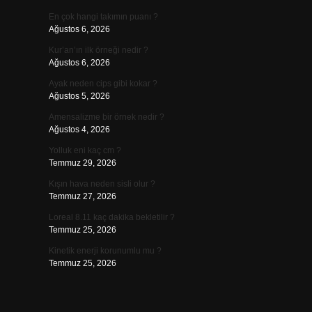
En çok hangi takımın puanı ?
Ağustos 6, 2026
Kur’an’ın ilk örneği nedir ?
Ağustos 6, 2026
Ayak neden cips gibi kokar ?
Ağustos 5, 2026
Amensalizme bir örnek nedir ?
Ağustos 4, 2026
Yolluk eni kaç cm ?
Temmuz 29, 2026
Kışın hava neden sisli olur ?
Temmuz 27, 2026
Loreal 8.11 kaç dakika bekletilir ?
Temmuz 25, 2026
Kinetik enerji korunumlu mu ?
Temmuz 25, 2026