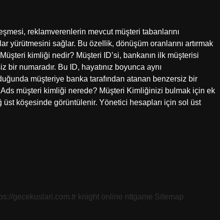
eşmesi, reklamverenlerin mevcut müşteri tabanlarını
lar yürütmesini sağlar. Bu özellik, dönüşüm oranlarını artırmak
Müşteri kimliği nedir? Müşteri ID’si, bankanın ilk müşterisi
z bir numaradır. Bu ID, hayatınız boyunca aynı
olduğunda müşteriye banka tarafından atanan benzersiz bir
 Ads müşteri kimliği nerede? Müşteri Kimliğinizi bulmak için ek
 üst köşesinde görüntülenir. Yönetici hesapları için sol üst
tps://gecekuslari.com.tr
knight online
nttgame
Sitemap