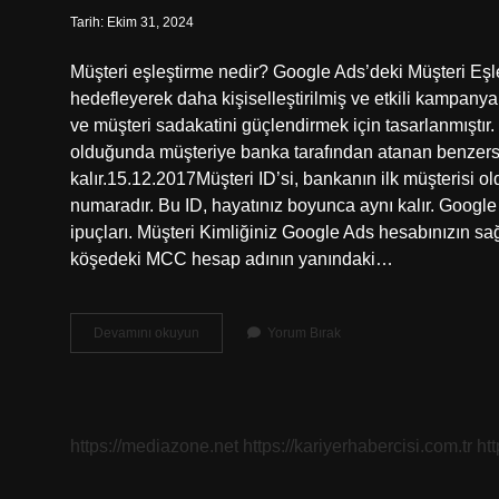
Tarih: Ekim 31, 2024
Müşteri eşleştirme nedir? Google Ads’deki Müşteri Eşl
hedefleyerek daha kişiselleştirilmiş ve etkili kampanya
ve müşteri sadakatini güçlendirmek için tasarlanmıştır. 
olduğunda müşteriye banka tarafından atanan benzersi
kalır.15.12.2017Müşteri ID’si, bankanın ilk müşterisi 
numaradır. Bu ID, hayatınız boyunca aynı kalır. Google
ipuçları. Müşteri Kimliğiniz Google Ads hesabınızın sağ
köşedeki MCC hesap adının yanındaki…
Customer
Devamını okuyun
Yorum Bırak
Match
Nedir
https://mediazone.net
https://kariyerhabercisi.com.tr
ht