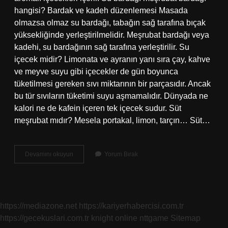
hangisi? Bardak ve kadeh düzenlemesi Masada
olmazsa olmaz su bardağı, tabağın sağ tarafına bıçak
yüksekliğinde yerleştirilmelidir. Meşrubat bardağı veya
kadehi, su bardağının sağ tarafına yerleştirilir. Su
içecek midir? Limonata ve ayranın yanı sıra çay, kahve
ve meyve suyu gibi içecekler de gün boyunca
tüketilmesi gereken sıvı miktarının bir parçasıdır. Ancak
bu tür sıvıların tüketimi suyu aşmamalıdır. Dünyada ne
kalori ne de kafein içeren tek içecek sudur. Süt
meşrubat mıdır? Mesela portakal, limon, tarçın… Süt…
Su
Devamını okuyun
Yorum Bırak
Meşrubat
Mı
https://mediazone.net
https://kariyerhabercisi.com.tr
https://gecekuslari.com.tr
knight online
nttgame
Sitemap