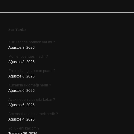
Sidebar
Son Yazılar
Kuzu etinde hormon var mı ?
Ağustos 8, 2026
Moment dengesi nedir ?
Ağustos 8, 2026
En çok hangi takımın puanı ?
Ağustos 6, 2026
Kur’an’ın ilk örneği nedir ?
Ağustos 6, 2026
Ayak neden cips gibi kokar ?
Ağustos 5, 2026
Amensalizme bir örnek nedir ?
Ağustos 4, 2026
Yolluk eni kaç cm ?
Temmuz 29, 2026