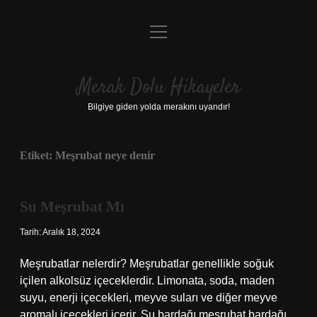
menüyü
Anasayfa
aç
Gizlilik Politikası
Merak Dolu Hikayeler
Yasal Uyarı
Bilgiye giden yolda merakını uyandır!
Hakkımızda
Etiket:
Meşrubat neye denir
Su Meşrubat Mı
Tarih: Aralık 18, 2024
Meşrubatlar nelerdir? Meşrubatlar genellikle soğuk
içilen alkolsüz içeceklerdir. Limonata, soda, maden
suyu, enerji içecekleri, meyve suları ve diğer meyve
aromalı içecekleri içerir. Su bardağı meşrubat bardağı