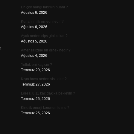
En çok hangi takımın puanı ?
Ağustos 6, 2026
Kur’an’ın ilk örneği nedir ?
Ağustos 6, 2026
Ayak neden cips gibi kokar ?
Ağustos 5, 2026
n
Amensalizme bir örnek nedir ?
Ağustos 4, 2026
Yolluk eni kaç cm ?
Temmuz 29, 2026
Kışın hava neden sisli olur ?
Temmuz 27, 2026
Loreal 8.11 kaç dakika bekletilir ?
Temmuz 25, 2026
Kinetik enerji korunumlu mu ?
Temmuz 25, 2026