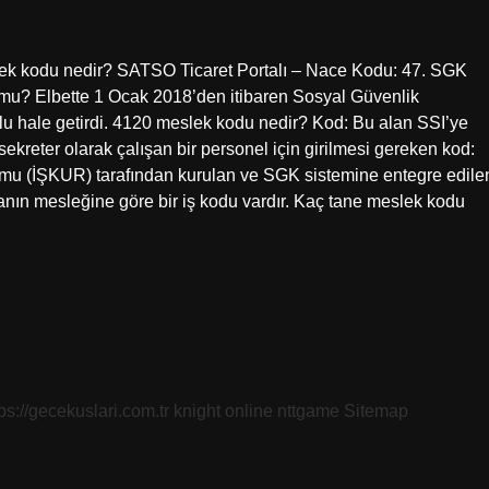
lek kodu nedir? SATSO Ticaret Portalı – Nace Kodu: 47. SGK
u? Elbette 1 Ocak 2018’den itibaren Sosyal Güvenlik
hale getirdi. 4120 meslek kodu nedir? Kod: Bu alan SSI’ye
sekreter olarak çalışan bir personel için girilmesi gereken kod:
urumu (İŞKUR) tarafından kurulan ve SGK sistemine entegre edile
anın mesleğine göre bir iş kodu vardır. Kaç tane meslek kodu
tps://gecekuslari.com.tr
knight online
nttgame
Sitemap