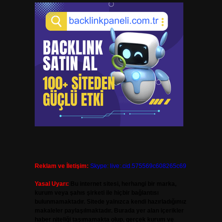
Reklam ve İletişim:
Skype: live:.cid.575569c608265c69
Yasal Uyarı:
Bu internet sitesi, herhangi bir marka,
kurum veya şahıs şirketi ile hiçbir bağlantısı
bulunmamaktadır. Sitede yalnızca kendi hazırladığımız
makaleler paylaşılmaktadır. Burada yer alan içerikler
haber niteliği taşımamakta olup, gerçek kurum ve