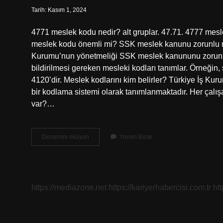
Tarih: Kasım 1, 2024
4771 meslek kodu nedir? alt gruplar. 47.71. 4777 mes
meslek kodu önemli mi? SSK meslek kanunu zorunlu m
Kurumu’nun yönetmeliği SSK meslek kanununu zorunlu 
bildirilmesi gereken mesleki kodları tanımlar. Örneğin, 
4120’dir. Meslek kodlarını kim belirler? Türkiye İş K
bir kodlama sistemi olarak tanımlanmaktadır. Her çalış
var?…
4711
Devamını okuyun
Yorum Bırak
Meslek
Kodu
Nedir
https://mediazone.net
https://kariyerhabercisi.com.tr
ht