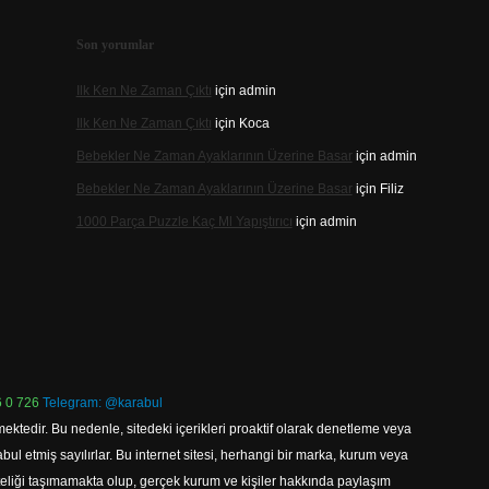
Son yorumlar
Ilk Ken Ne Zaman Çıktı
için
admin
Ilk Ken Ne Zaman Çıktı
için
Koca
Bebekler Ne Zaman Ayaklarının Üzerine Basar
için
admin
Bebekler Ne Zaman Ayaklarının Üzerine Basar
için
Filiz
1000 Parça Puzzle Kaç Ml Yapıştırıcı
için
admin
 0 726
Telegram: @karabul
ektedir. Bu nedenle, sitedeki içerikleri proaktif olarak denetleme veya
 etmiş sayılırlar. Bu internet sitesi, herhangi bir marka, kurum veya
niteliği taşımamakta olup, gerçek kurum ve kişiler hakkında paylaşım