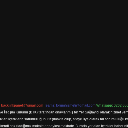
:
backlinkpaneli@gmail.com
Teams:
forumhizmeti@gmail.com
Whatsapp: 0262 606
ve İletişim Kurumu (BTK) tarafından onaylanmış bir Yer Sağlayıcı olarak hizmet verm
rı içeriklerin sorumluluğunu taşımakta olup, siteye üye olarak bu sorumluluğu kabul
a kendi hazırladığımız makaleler paylaşılmaktadır. Burada yer alan içerikler haber 