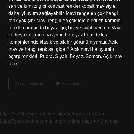
sarı ve kırmızı gibi kontrast renkler kobalt mavisiyle
daha iyi uyum sağlayabilir. Mavi renge en çok hangi
renk yakışır? Mavi rengin en çok tercih edilen kombin
renkleri arasında beyaz, gri, bej ve siyah yer alır. Mavi
ve beyazın kombinasyonu hem yaz hem de kış
kombinlerinde klasik ve şık bir görünüm yaratır. Açık
maviye hangi renk şal gider? Açık mavi ile uyumlu
eşarp renkleri: Pudra. Siyah. Beyaz. Somon. Açık mavi
renk…
Açık
Devamını okuyun
Yorum Bırak
Mavi
Ye
Hangi
Renk
Uyar
https://mediazone.net
https://kariyerhabercisi.com.tr
https://gecekuslari.com.tr
knight online
nttgame
Sitemap