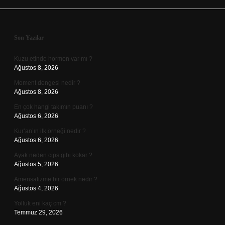
Sidebar
Son Yazılar
Kuzu etinde hormon var mı ?
Ağustos 8, 2026
Moment dengesi nedir ?
Ağustos 8, 2026
En çok hangi takımın puanı ?
Ağustos 6, 2026
Kur’an’ın ilk örneği nedir ?
Ağustos 6, 2026
Ayak neden cips gibi kokar ?
Ağustos 5, 2026
Amensalizme bir örnek nedir ?
Ağustos 4, 2026
Yolluk eni kaç cm ?
Temmuz 29, 2026