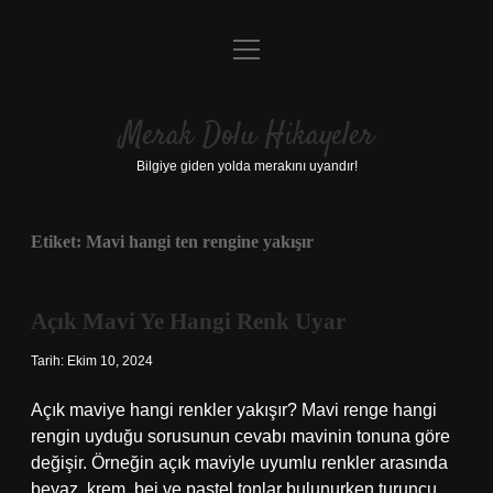
menüyü
Anasayfa
aç
Gizlilik Politikası
Merak Dolu Hikayeler
Yasal Uyarı
Bilgiye giden yolda merakını uyandır!
Hakkımızda
Etiket:
Mavi hangi ten rengine yakışır
Açık Mavi Ye Hangi Renk Uyar
Tarih: Ekim 10, 2024
Açık maviye hangi renkler yakışır? Mavi renge hangi
rengin uyduğu sorusunun cevabı mavinin tonuna göre
değişir. Örneğin açık maviyle uyumlu renkler arasında
beyaz, krem, bej ve pastel tonlar bulunurken turuncu,