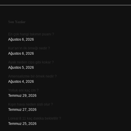
Sidebar
Son Yazılar
En çok hangi takımın puanı ?
Ağustos 6, 2026
Kur’an’ın ilk örneği nedir ?
Ağustos 6, 2026
Ayak neden cips gibi kokar ?
Ağustos 5, 2026
Amensalizme bir örnek nedir ?
Ağustos 4, 2026
Yolluk eni kaç cm ?
Temmuz 29, 2026
Kışın hava neden sisli olur ?
Temmuz 27, 2026
Loreal 8.11 kaç dakika bekletilir ?
Temmuz 25, 2026