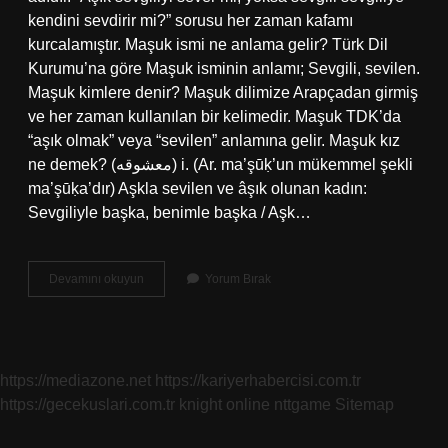
kendini sevdirir mi?” sorusu her zaman kafamı
kurcalamıştır. Maşuk ismi ne anlama gelir? Türk Dil
Kurumu’na göre Maşuk isminin anlamı; Sevgili, sevilen.
Maşuk kimlere denir? Maşuk dilimize Arapçadan girmiş
ve her zaman kullanılan bir kelimedir. Maşuk TDK’da
“aşık olmak” veya “sevilen” anlamına gelir. Maşuk kız
ne demek? (ﻣﻌﺸﻮﻗﻪ) i. (Ar. ma’şūḳ’un mükemmel şekli
ma’şūḳa’dır) Aşkla sevilen ve âşık olunan kadın:
Sevgiliyle başka, benimle başka / Aşk…
Maşuk
Devamını okuyun
Yorum Bırak
Ne
Anlama
Gelir
https://mediazone.net
https://kariyerhabercisi.com.tr
https://gecekuslari.com.tr
knight online
nttgame
Sitemap