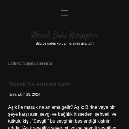
menüyü
Anasayfa
aç
Gizlilik Politikası
Merak Dolu Hikayeler
Yasal Uyarı
Bilgiye giden yolda merakını uyandır!
Hakkımızda
Etiket:
Maşuk nerenin
Maşuk Ne Anlama Gelir
Tarih: Ekim 28, 2024
Aşık ile maşuk ne anlama gelir? Aşık; Birine veya bir
şeye karşı aşırı sevgi ve bağlılık hisseden, şehvetli ve
tutkulu kişi. “Sevgili” bu sevginin beslendiği kişinin
adıdır. “Aşık sevgiliyi sever mi, yoksa sevgili sevgiliye