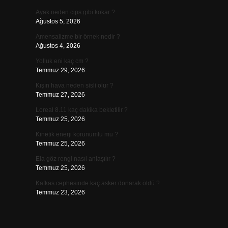
Ayak neden cips gibi kokar ?
Ağustos 5, 2026
Amensalizme bir örnek nedir ?
Ağustos 4, 2026
Yolluk eni kaç cm ?
Temmuz 29, 2026
Kışın hava neden sisli olur ?
Temmuz 27, 2026
Loreal 8.11 kaç dakika bekletilir ?
Temmuz 25, 2026
Kinetik enerji korunumlu mu ?
Temmuz 25, 2026
Ela göz rengi nasıl anlaşılır ?
Temmuz 25, 2026
Kafkas cephesinde kaç asker donarak öldü ?
Temmuz 23, 2026