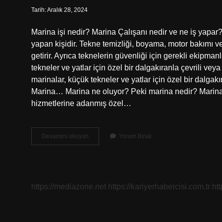
Tarih: Aralık 28, 2024
Marina işi nedir? Marina Çalışanı nedir ve ne iş yapar
yapan kişidir. Tekne temizliği, boyama, motor bakımı ve 
getirir. Ayrıca teknelerin güvenliği için gerekli ekipma
tekneler ve yatlar için özel bir dalgakıranla çevrili vey
marinalar, küçük tekneler ve yatlar için özel bir dalgakır
Marina… Marina ne oluyor? Peki marina nedir? Marinal
hizmetlerine adanmış özel…
Marina
Devamını okuyun
Yorum Bırak
Hangi
Tür
https://mediazone.net
https://kariyerhabercisi.com.tr
ht