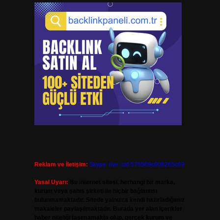
Reklam ve İletişim:
Skype: live:.cid.575569c608265c69
Yasal Uyarı:
Bu internet sitesi, herhangi bir marka,
kurum veya şahıs şirketi ile hiçbir bağlantısı
bulunmamaktadır. Sitede yalnızca kendi hazırladığımız
makaleler paylaşılmaktadır. Burada yer alan içerikler
haber niteliği taşımamakta olup, gerçek kurum ve