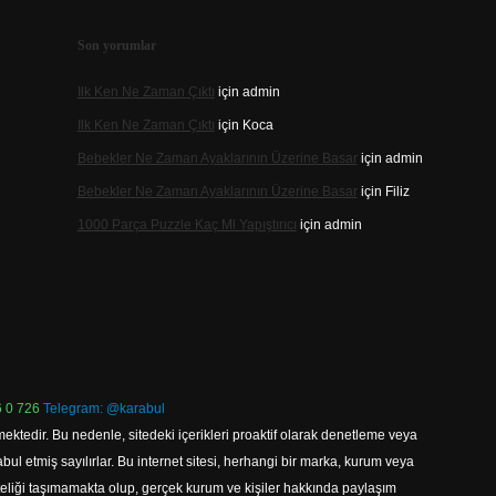
Son yorumlar
Ilk Ken Ne Zaman Çıktı
için
admin
Ilk Ken Ne Zaman Çıktı
için
Koca
Bebekler Ne Zaman Ayaklarının Üzerine Basar
için
admin
Bebekler Ne Zaman Ayaklarının Üzerine Basar
için
Filiz
1000 Parça Puzzle Kaç Ml Yapıştırıcı
için
admin
 0 726
Telegram: @karabul
ektedir. Bu nedenle, sitedeki içerikleri proaktif olarak denetleme veya
 etmiş sayılırlar. Bu internet sitesi, herhangi bir marka, kurum veya
niteliği taşımamakta olup, gerçek kurum ve kişiler hakkında paylaşım