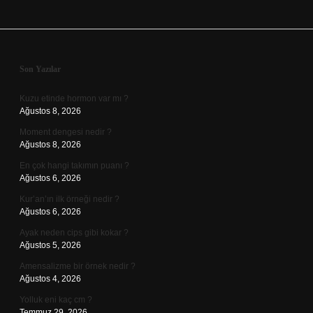
Sidebar
Son Yazılar
Kuzu etinde hormon var mı ?
Ağustos 8, 2026
Moment dengesi nedir ?
Ağustos 8, 2026
En çok hangi takımın puanı ?
Ağustos 6, 2026
Kur’an’ın ilk örneği nedir ?
Ağustos 6, 2026
Ayak neden cips gibi kokar ?
Ağustos 5, 2026
Amensalizme bir örnek nedir ?
Ağustos 4, 2026
Yolluk eni kaç cm ?
Temmuz 29, 2026