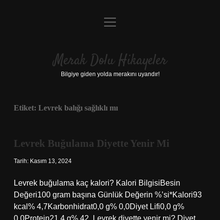
menüyü
Anasayfa
aç
Gizlilik Politikası
Merak Dolu Hikayeler
Yasal Uyarı
Bilgiye giden yolda merakını uyandır!
Hakkımızda
Etiket:
Levrek balığı sağlıklı mı
Levrek Buğulama Diyette Yenir Mi
Tarih: Kasım 13, 2024
Levrek buğulama kaç kalori? Kalori BilgisiBesin
Değeri100 gram başına Günlük Değerin %’si*Kalori93
kcal% 4,7Karbonhidrat0,0 g% 0,0Diyet Lifi0,0 g%
0,0Protein21,4 g% 42. Levrek diyette yenir mi? Diyet