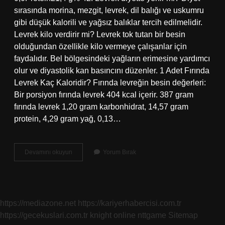
sırasında morina, mezgit, levrek, dil balığı ve uskumru
gibi düşük kalorili ve yağsız balıklar tercih edilmelidir.
Levrek kilo verdirir mi? Levrek tok tutan bir besin
olduğundan özellikle kilo vermeye çalışanlar için
faydalıdır. Bel bölgesindeki yağların erimesine yardımcı
olur ve diyastolik kan basıncını düzenler. 1 Adet Fırında
Levrek Kaç Kaloridir? Fırında levreğin besin değerleri:
Bir porsiyon fırında levrek 404 kcal içerir. 387 gram
fırında levrek 1,20 gram karbonhidrat, 14,57 gram
protein, 4,29 gram yağ, 0,13…
Levrek
Devamını okuyun
Yorum Bırak
Buğulama
Diyette
Yenir
Mi
https://mediazone.net
https://kariyerhabercisi.com.tr
https://gecekuslari.com.tr
knight online
nttgame
Sitemap