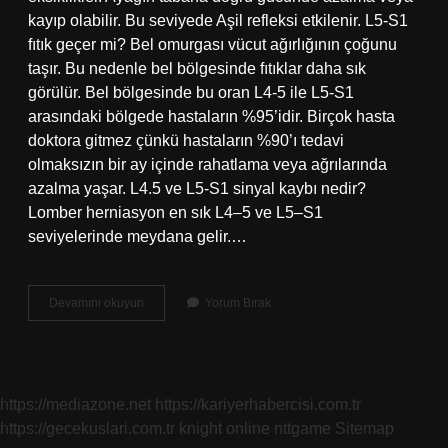
kayıp olabilir. Bu seviyede Aşil refleksi etkilenir. L5-S1
fıtık geçer mi? Bel omurgası vücut ağırlığının çoğunu
taşır. Bu nedenle bel bölgesinde fıtıklar daha sık
görülür. Bel bölgesinde bu oran L4-5 ile L5-S1
arasındaki bölgede hastaların %95’idir. Birçok hasta
doktora gitmez çünkü hastaların %90’ı tedavi
olmaksızın bir ay içinde rahatlama veya ağrılarında
azalma yaşar. L4.5 ve L5-S1 sinyal kaybı nedir?
Lomber herniasyon en sık L4–5 ve L5–S1
seviyelerinde meydana gelir.…
Belde
Devamını okuyun
Yorum Bırak
L5-
S1
Neresi
https://mediazone.net
https://kariyerhabercisi.com.tr
https://gecekuslari.com.tr
knight online
nttgame
Sitemap