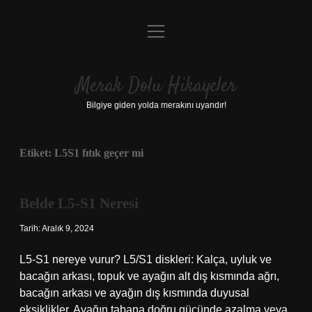
menüyü
Anasayfa
aç
Gizlilik Politikası
Merak Dolu Hikayeler
Yasal Uyarı
Bilgiye giden yolda merakını uyandır!
Hakkımızda
Etiket:
L5S1 fıtık geçer mi
Belde L5-S1 Neresi
Tarih: Aralık 9, 2024
L5-S1 nereye vurur? L5/S1 diskleri: Kalça, uyluk ve
bacağın arkası, topuk ve ayağın alt dış kısmında ağrı,
bacağın arkası ve ayağın dış kısmında duyusal
eksiklikler. Ayağın tabana doğru gücünde azalma veya