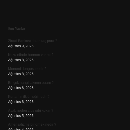
Sidebar
Son Yazılar
Ziraat Bankası dolar kaç para ?
Ağustos 9, 2026
Kuzu etinde hormon var mı ?
Ağustos 8, 2026
Moment dengesi nedir ?
Ağustos 8, 2026
En çok hangi takımın puanı ?
Ağustos 6, 2026
Kur’an’ın ilk örneği nedir ?
Ağustos 6, 2026
Ayak neden cips gibi kokar ?
Ağustos 5, 2026
Amensalizme bir örnek nedir ?
Ağustos 4, 2026