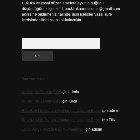
Hukuka ve yasal düzenlemelere aykırı olduğunu
düşündüğünüz içerikleri,
backlinkpanelicomtr@gmail.com
adresine bildirmeniz halinde, ilgili içerikler yasal süre
içerisinde sitemizden kaldırılacaktır.
Arama
Son yorumlar
Ilk Ken Ne Zaman Çıktı
için
admin
Ilk Ken Ne Zaman Çıktı
için
Koca
Bebekler Ne Zaman Ayaklarının Üzerine Basar
için
admin
Bebekler Ne Zaman Ayaklarının Üzerine Basar
için
Filiz
1000 Parça Puzzle Kaç Ml Yapıştırıcı
için
admin