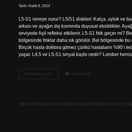
Tarih: Aralık 9, 2024
L5-S1 nereye vurur? L5/S1 diskleri: Kalça, uyluk ve ba
arkası ve ayağın dış kısmında duyusal eksiklikler. Ay
seviyede Aşil refleksi etkilenir. L5-S1 fıtık geçer mi? 
bölgesinde fıtıklar daha sık görülür. Bel bölgesinde bu
Birçok hasta doktora gitmez çünkü hastaların %90’ı ted
yaşar. L4.5 ve L5-S1 sinyal kaybı nedir? Lomber hern
Belde
Devamını okuyun
Yorum Bırak
L5-
S1
Neresi
https://mediazone.net
https://kariyerhabercisi.com.tr
ht