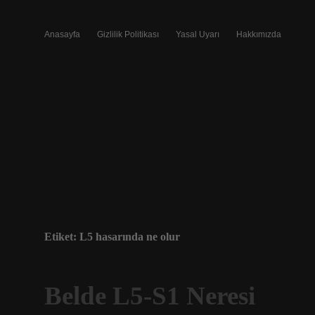
Anasayfa
Gizlilik Politikası
Yasal Uyarı
Hakkımızda
Etiket:
L5 hasarında ne olur
Belde L5-S1 Neresi