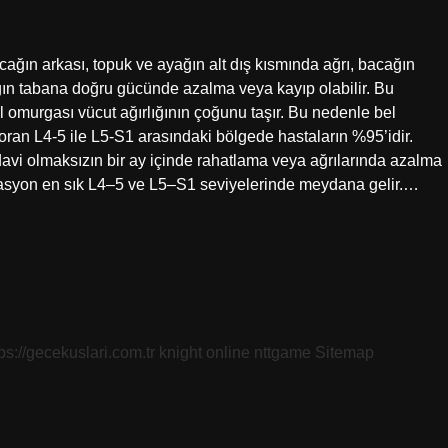
cağın arkası, topuk ve ayağın alt dış kısmında ağrı, bacağın
ağın tabana doğru gücünde azalma veya kayıp olabilir. Bu
Bel omurgası vücut ağırlığının çoğunu taşır. Bu nedenle bel
 oran L4-5 ile L5-S1 arasındaki bölgede hastaların %95’idir.
avi olmaksızın bir ay içinde rahatlama veya ağrılarında azalma
iasyon en sık L4–5 ve L5–S1 seviyelerinde meydana gelir.…
tps://gecekuslari.com.tr
knight online
nttgame
Sitemap