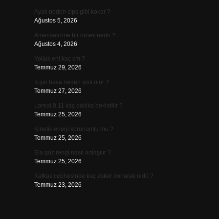
Ayak neden cips gibi kokar ?
Ağustos 5, 2026
Amensalizme bir örnek nedir ?
Ağustos 4, 2026
Yolluk eni kaç cm ?
Temmuz 29, 2026
Kışın hava neden sisli olur ?
Temmuz 27, 2026
Loreal 8.11 kaç dakika bekletilir ?
Temmuz 25, 2026
Kinetik enerji korunumlu mu ?
Temmuz 25, 2026
Ela göz rengi nasıl anlaşılır ?
Temmuz 25, 2026
Kafkas cephesinde kaç asker donarak öldü ?
Temmuz 23, 2026