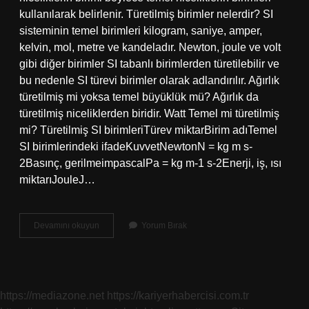
kullanılarak belirlenir. Türetilmiş birimler nelerdir? SI
sisteminin temel birimleri kilogram, saniye, amper,
kelvin, mol, metre ve kandeladır. Newton, joule ve volt
gibi diğer birimler SI tabanlı birimlerden türetilebilir ve
bu nedenle SI türevi birimler olarak adlandırılır. Ağırlık
türetilmiş mi yoksa temel büyüklük mü? Ağırlık da
türetilmiş niceliklerden biridir. Watt Temel mi türetilmiş
mi? Türetilmiş SI birimleriTürev miktarBirim adıTemel
SI birimlerindeki ifadeKuvvetNewtonN = kg m s-
2Basınç, gerilmeimpascalPa = kg m-1 s-2Enerji, iş, ısı
miktarıJouleJ…
Güç
Devamını okuyun
Yorum Bırak
Temel
Mi
Türetilmiş
Mi
https://mediazone.net
https://kariyerhabercisi.com.tr