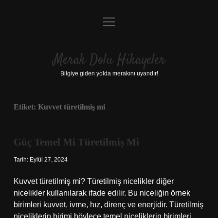
menüyü
Anasayfa
aç
Gizlilik Politikası
Merak Dolu Hikayeler
Yasal Uyarı
Bilgiye giden yolda merakını uyandır!
Hakkımızda
Etiket:
Kuvvet türetilmiş mi
Güç Temel Mi Türetilmiş Mi
Tarih: Eylül 27, 2024
Kuvvet türetilmiş mi? Türetilmiş nicelikler diğer
nicelikler kullanılarak ifade edilir. Bu niceliğin örnek
birimleri kuvvet, ivme, hız, direnç ve enerjidir. Türetilmiş
niceliklerin birimi böylece temel niceliklerin birimleri