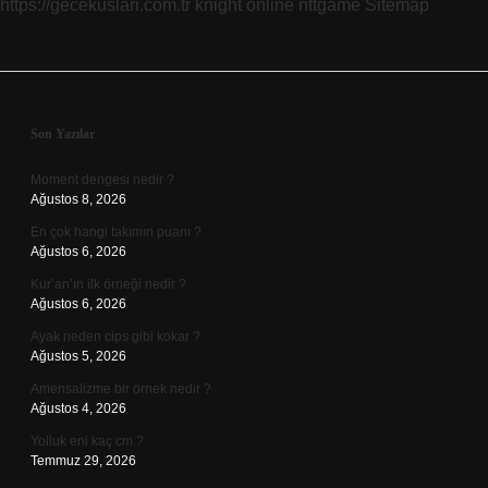
https://gecekuslari.com.tr
knight online
nttgame
Sitemap
Sidebar
Son Yazılar
Moment dengesi nedir ?
Ağustos 8, 2026
En çok hangi takımın puanı ?
Ağustos 6, 2026
Kur’an’ın ilk örneği nedir ?
Ağustos 6, 2026
Ayak neden cips gibi kokar ?
Ağustos 5, 2026
Amensalizme bir örnek nedir ?
Ağustos 4, 2026
Yolluk eni kaç cm ?
Temmuz 29, 2026