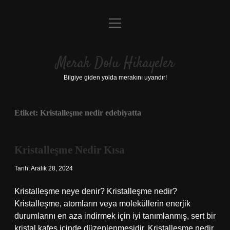
menüyü
Anasayfa
aç
Gizlilik Politikası
Merak Dolu Hikayeler
Yasal Uyarı
Bilgiye giden yolda merakını uyandır!
Hakkımızda
Etiket:
Kristalleşme nedir edebiyatta
Kristalleşme Nedir Kısa
Tarih: Aralık 28, 2024
Kristalleşme neye denir? Kristalleşme nedir?
Kristalleşme, atomların veya moleküllerin enerjik
durumlarını en aza indirmek için iyi tanımlanmış, sert bir
kristal kafes içinde düzenlenmesidir. Kristalleşme nedir