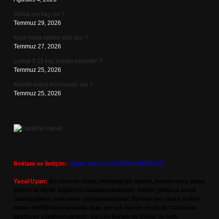
Yolluk eni kaç cm ?
Temmuz 29, 2026
Kışın hava neden sisli olur ?
Temmuz 27, 2026
Loreal 8.11 kaç dakika bekletilir ?
Temmuz 25, 2026
Kinetik enerji korunumlu mu ?
Temmuz 25, 2026
Reklam ve İletişim:
Skype: live:.cid.575569c608265c69
Yasal Uyarı:
Bu internet sitesi, herhangi bir marka, kurum veya şahıs
şirketi ile hiçbir bağlantısı bulunmamaktadır. Sitede yalnızca kendi
hazırladığımız makaleler paylaşılmaktadır. Burada yer alan içerikler
haber niteliği taşımamakta olup, gerçek kurum ve kişiler hakkında
paylaşım yapılmamaktadır. Gerçek kurum ve kişiler ile isim