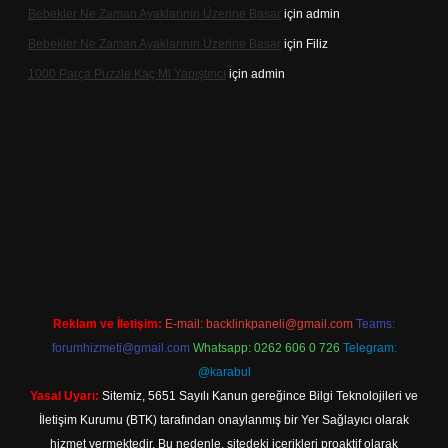
Bebekler Ne Zaman Ayaklarının Üzerine Basar
için
admin
Bebekler Ne Zaman Ayaklarının Üzerine Basar
için
Filiz
1000 Parça Puzzle Kaç Ml Yapıştırıcı
için
admin
xper indir
Reklam ve İletişim:
E-mail:
backlinkpaneli@gmail.com
Teams:
forumhizmeti@gmail.com
Whatsapp: 0262 606 0 726
Telegram:
@karabul
Yasal Uyarı:
Sitemiz, 5651 Sayılı Kanun gereğince Bilgi Teknolojileri ve
İletişim Kurumu (BTK) tarafından onaylanmış bir Yer Sağlayıcı olarak
hizmet vermektedir. Bu nedenle, sitedeki içerikleri proaktif olarak