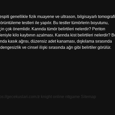
 tespiti genellikle fizik muayene ve ultrason, bilgisayarlı tomografi
ntüleme testleri ile yapılır. Bu testler tümörlerin boyutunu,
çin çok önemlidir. Karında tümör belirtileri nelerdir? Periton
deniyle kilo kaybının azalması. Karında kist belirtileri nelerdir? B
sında kasık ağrısı, düzensiz adet kanaması, dışkılama sırasında
dengesizlik ve cinsel ilişki sırasında ağrı gibi belirtiler görülür.
tps://gecekuslari.com.tr
knight online
nttgame
Sitemap