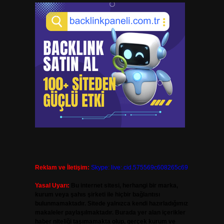
Reklam ve İletişim:
Skype: live:.cid.575569c608265c69
Yasal Uyarı:
Bu internet sitesi, herhangi bir marka,
kurum veya şahıs şirketi ile hiçbir bağlantısı
bulunmamaktadır. Sitede yalnızca kendi hazırladığımız
makaleler paylaşılmaktadır. Burada yer alan içerikler
haber niteliği taşımamakta olup, gerçek kurum ve