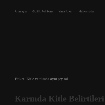
Anasayfa
Gizlilik Politikası
Yasal Uyarı
Hakkımızda
Etiket:
Kitle ve tümör aynı şey mi
Karında Kitle Belirtileri