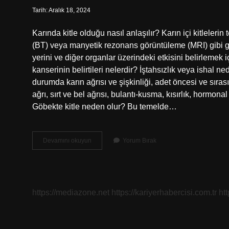
Tarih: Aralık 18, 2024
Karında kitle olduğu nasıl anlaşılır? Karın içi kitlelerin
(BT) veya manyetik rezonans görüntüleme (MRI) gibi görü
yerini ve diğer organlar üzerindeki etkisini belirlemek i
kanserinin belirtileri nelerdir? İştahsızlık veya ishal ne
durumda karın ağrısı ve şişkinliği, adet öncesi ve sıra
ağrı, sırt ve bel ağrısı, bulantı-kusma, kısırlık, hormonal 
Göbekte kitle neden olur? Bu temelde…
Karında
Devamını okuyun
Yorum Bırak
Kitle
Belirtileri
Nelerdir
https://mediazone.net
https://kariyerhabercisi.com.tr
ht