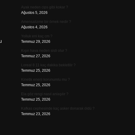
Ayak neden cips gibi kokar ?
Ağustos 5, 2026
Amensalizme bir örnek nedir ?
Ağustos 4, 2026
Yolluk eni kaç cm ?
u
Temmuz 29, 2026
Kışın hava neden sisli olur ?
Temmuz 27, 2026
Loreal 8.11 kaç dakika bekletilir ?
Temmuz 25, 2026
Kinetik enerji korunumlu mu ?
Temmuz 25, 2026
Ela göz rengi nasıl anlaşılır ?
Temmuz 25, 2026
Kafkas cephesinde kaç asker donarak öldü ?
Temmuz 23, 2026