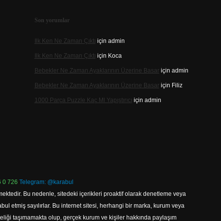
Son yorumlar
Ilk Ken Ne Zaman Çıktı
için
admin
Ilk Ken Ne Zaman Çıktı
için
Koca
Bebekler Ne Zaman Ayaklarının Üzerine Basar
için
admin
Bebekler Ne Zaman Ayaklarının Üzerine Basar
için
Filiz
1000 Parça Puzzle Kaç Ml Yapıştırıcı
için
admin
 0 726
Telegram: @karabul
ektedir. Bu nedenle, sitedeki içerikleri proaktif olarak denetleme veya
 etmiş sayılırlar. Bu internet sitesi, herhangi bir marka, kurum veya
niteliği taşımamakta olup, gerçek kurum ve kişiler hakkında paylaşım