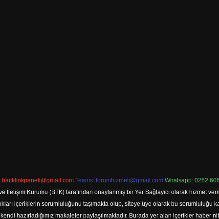
:
backlinkpaneli@gmail.com
Teams:
forumhizmeti@gmail.com
Whatsapp: 0262 606
ve İletişim Kurumu (BTK) tarafından onaylanmış bir Yer Sağlayıcı olarak hizmet verm
rı içeriklerin sorumluluğunu taşımakta olup, siteye üye olarak bu sorumluluğu kabul
a kendi hazırladığımız makaleler paylaşılmaktadır. Burada yer alan içerikler haber 