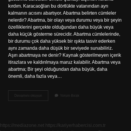
kırdım. Karacaoğlan bu dörtlükte vatanından ayrı
kalmanın acısını abartıyor. Abartma belirten cümleler
nelerdir? Abartma, bir olayı veya durumu veya bir şeyin
özelliklerini gerçekte olduğundan daha büyük veya
daha küçük gösterme sürecidir. Abartma cümlelerinde,
bir durumu çok daha yüksek bir ışıkta tasvir ederken
aynı zamanda daha düşük bir seviyede sunabiliriz.
Aşırı abartmaya ne denir? Kaynak gösterilmeyen içerik
itirazlara ve kaldırılmaya maruz kalabilir. Abartma veya
abartma; Bir şeyi olduğundan daha büyük, daha
önemli, daha fazla veya…
Abartmaya
Devamını okuyun
Yorum Bırak
Ne
Denir
https://mediazone.net
https://kariyerhabercisi.com.tr