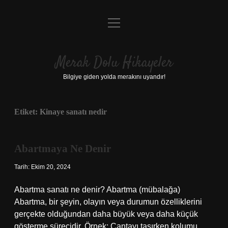
menüyü
Anasayfa
aç
Gizlilik Politikası
Merak Dolu Hikayeler
Yasal Uyarı
Bilgiye giden yolda merakını uyandır!
Hakkımızda
Etiket:
Kinaye sanatı nedir
Abartmaya Ne Denir
Tarih: Ekim 20, 2024
Abartma sanatı ne denir? Abartma (mübalağa)
Abartma, bir şeyin, olayın veya durumun özelliklerini
gerçekte olduğundan daha büyük veya daha küçük
gösterme sürecidir. Örnek: Çantayı taşırken kolumu