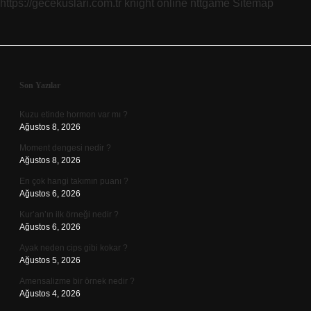
https://gecekuslari.com.tr
knight online
nttgame
Sitemap
Sidebar
Son Yazılar
Kuzu etinde hormon var mı ?
Ağustos 8, 2026
Moment dengesi nedir ?
Ağustos 8, 2026
En çok hangi takımın puanı ?
Ağustos 6, 2026
Kur’an’ın ilk örneği nedir ?
Ağustos 6, 2026
Ayak neden cips gibi kokar ?
Ağustos 5, 2026
Amensalizme bir örnek nedir ?
Ağustos 4, 2026