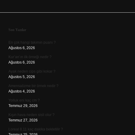
Sidebar
Son Yazılar
En çok hangi takımın puanı ?
Ağustos 6, 2026
Kur’an’ın ilk örneği nedir ?
Ağustos 6, 2026
Ayak neden cips gibi kokar ?
Ağustos 5, 2026
Amensalizme bir örnek nedir ?
Ağustos 4, 2026
Yolluk eni kaç cm ?
Temmuz 29, 2026
Kışın hava neden sisli olur ?
Temmuz 27, 2026
Loreal 8.11 kaç dakika bekletilir ?
Temmuz 25, 2026