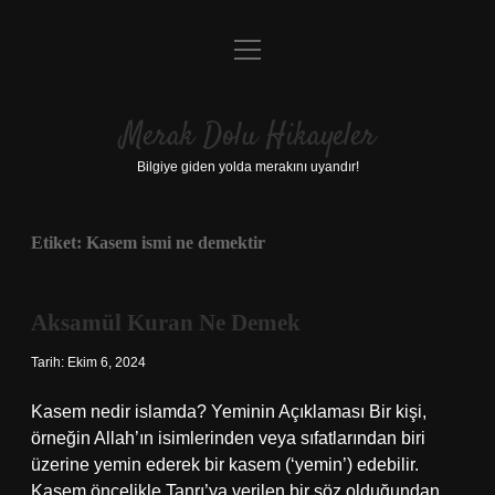
menüyü
Anasayfa
aç
Gizlilik Politikası
Merak Dolu Hikayeler
Yasal Uyarı
Bilgiye giden yolda merakını uyandır!
Hakkımızda
Etiket:
Kasem ismi ne demektir
Aksamül Kuran Ne Demek
Tarih: Ekim 6, 2024
Kasem nedir islamda? Yeminin Açıklaması Bir kişi,
örneğin Allah’ın isimlerinden veya sıfatlarından biri
üzerine yemin ederek bir kasem (‘yemin’) edebilir.
Kasem öncelikle Tanrı’ya verilen bir söz olduğundan,