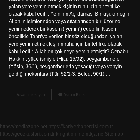
yalan yere yemin etmek kişinin ruhu için bir tehlike
olarak kabul edilir. Yeminin Açıklaması Bir kişi, örneğin
Allah’ın isimlerinden veya sıfatlarından biri üzerine
yemin ederek bir kasem (‘yemin’) edebilir. Kasem
öncelikle Tanrı’ya verilen bir söz olduğundan, yalan
yere yemin etmek kişinin ruhu için bir tehlike olarak
kabul edilir. Allah en çok neye yemin etmiştir? Cenab-ı
Hakk’ın, yüce ismiyle (Hicr, 15/92); peygamberlere
(Yâsin, 36/1), peygamberlerin yaşadığı veya vahyin
geldiği mekanlara (Tûr, 52/1-3; Beled, 90/1),…
Aksamül
Devamını okuyun
Yorum Bırak
Kuran
Ne
Demek
https://mediazone.net
https://kariyerhabercisi.com.tr
https://gecekuslari.com.tr
knight online
nttgame
Sitemap