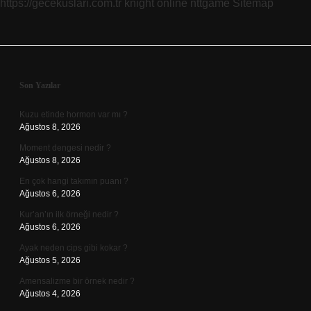
https://gecekuslari.com.tr
knight online
nttgame
Sitemap
Sidebar
Son Yazılar
Kuzu etinde hormon var mı ?
Ağustos 8, 2026
Moment dengesi nedir ?
Ağustos 8, 2026
En çok hangi takımın puanı ?
Ağustos 6, 2026
Kur’an’ın ilk örneği nedir ?
Ağustos 6, 2026
Ayak neden cips gibi kokar ?
Ağustos 5, 2026
Amensalizme bir örnek nedir ?
Ağustos 4, 2026