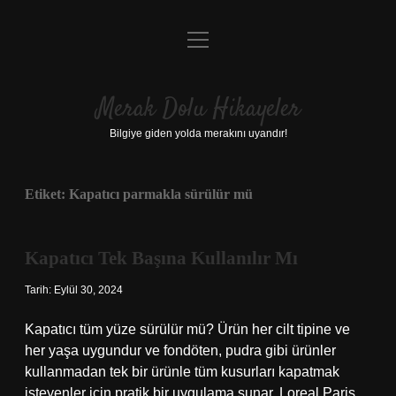
menüyü
Anasayfa
aç
Gizlilik Politikası
Merak Dolu Hikayeler
Yasal Uyarı
Bilgiye giden yolda merakını uyandır!
Hakkımızda
Etiket:
Kapatıcı parmakla sürülür mü
Kapatıcı Tek Başına Kullanılır Mı
Tarih: Eylül 30, 2024
Kapatıcı tüm yüze sürülür mü? Ürün her cilt tipine ve
her yaşa uygundur ve fondöten, pudra gibi ürünler
kullanmadan tek bir ürünle tüm kusurları kapatmak
isteyenler için pratik bir uygulama sunar. Loreal Paris