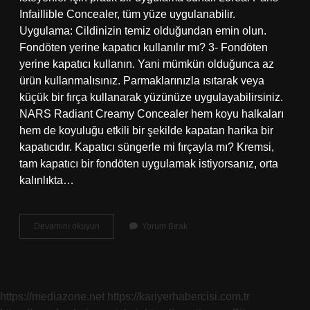
Infaillible Concealer, tüm yüze uygulanabilir.
Uygulama: Cildinizin temiz olduğundan emin olun.
Fondöten yerine kapatıcı kullanılır mı? 3- Fondöten
yerine kapatıcı kullanın. Yani mümkün olduğunca az
ürün kullanmalısınız. Parmaklarınızla ısıtarak veya
küçük bir fırça kullanarak yüzünüze uygulayabilirsiniz.
NARS Radiant Creamy Concealer hem koyu halkaları
hem de koyuluğu etkili bir şekilde kapatan harika bir
kapatıcıdır. Kapatıcı süngerle mi fırçayla mı? Kremsi,
tam kapatıcı bir fondöten uygulamak istiyorsanız, orta
kalınlıkta…
Kapatıcı
Devamını okuyun
Yorum Bırak
Tek
Başına
Kullanılır
Mı
https://mediazone.net
https://kariyerhabercisi.com.tr