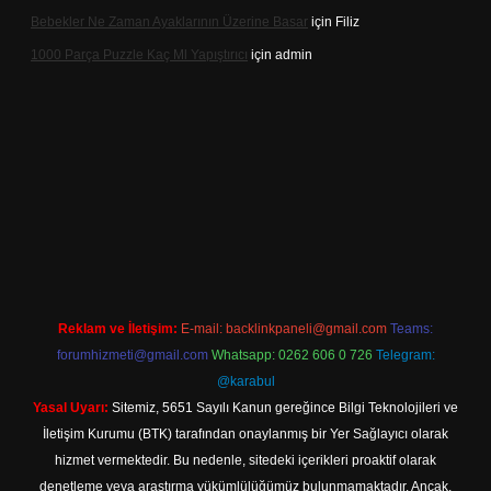
Bebekler Ne Zaman Ayaklarının Üzerine Basar
için
Filiz
1000 Parça Puzzle Kaç Ml Yapıştırıcı
için
admin
xper indir
Reklam ve İletişim:
E-mail:
backlinkpaneli@gmail.com
Teams:
forumhizmeti@gmail.com
Whatsapp: 0262 606 0 726
Telegram:
@karabul
Yasal Uyarı:
Sitemiz, 5651 Sayılı Kanun gereğince Bilgi Teknolojileri ve
İletişim Kurumu (BTK) tarafından onaylanmış bir Yer Sağlayıcı olarak
hizmet vermektedir. Bu nedenle, sitedeki içerikleri proaktif olarak
denetleme veya araştırma yükümlülüğümüz bulunmamaktadır. Ancak,