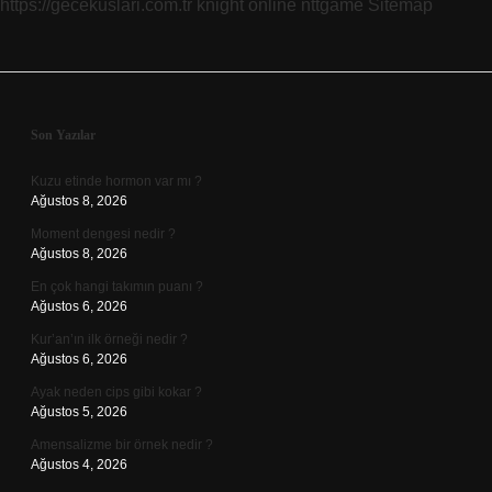
https://gecekuslari.com.tr
knight online
nttgame
Sitemap
Sidebar
Son Yazılar
Kuzu etinde hormon var mı ?
Ağustos 8, 2026
Moment dengesi nedir ?
Ağustos 8, 2026
En çok hangi takımın puanı ?
Ağustos 6, 2026
Kur’an’ın ilk örneği nedir ?
Ağustos 6, 2026
Ayak neden cips gibi kokar ?
Ağustos 5, 2026
Amensalizme bir örnek nedir ?
Ağustos 4, 2026