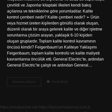
çevrildi ve Japonlar kitaptaki ilkeleri kendi bakış
açılarına ve tekniklerine göre yorumladılar. Kalite
kontrol çemberi nedir? Kalite çemberi nedir? ➢ Ürün
veya hizmet üreten kişilerden gönüllü olarak oluşan,
düzenli olarak bir araya gelerek kalite ve diğer işletme
sorunlarına çözüm arayan, yaklaşık 6-10 kişiden
oluşan gruplardır. Toplam kalite kontrol kavramının
öncüsü kimdir? Feigenbaum’un Kaliteye Yaklaşımı
Feigenbaum, toplam kalite kontrolü ve kalite maliyeti
kavramlarına öncülük etti. General Electric’te, ardından
General Electric’te çalıştı ve ardından General…
Kalite
Devamını okuyun
Yorum Bırak
Kontrol
Çemberi
Kim
Buldu
https://mediazone.net
https://kariyerhabercisi.com.tr