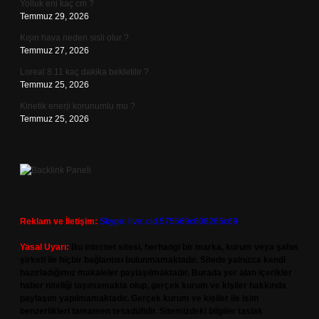
Yolluk eni kaç cm ?
Temmuz 29, 2026
Kışın hava neden sisli olur ?
Temmuz 27, 2026
Loreal 8.11 kaç dakika bekletilir ?
Temmuz 25, 2026
Kinetik enerji korunumlu mu ?
Temmuz 25, 2026
Reklam ve İletişim:
Skype: live:.cid.575569c608265c69
Yasal Uyarı:
Bu internet sitesi, herhangi bir marka, kurum veya şahıs
şirketi ile hiçbir bağlantısı bulunmamaktadır. Sitede yalnızca kendi
hazırladığımız makaleler paylaşılmaktadır. Burada yer alan içerikler
haber niteliği taşımamakta olup, gerçek kurum ve kişiler hakkında
paylaşım yapılmamaktadır. Gerçek kurum ve kişiler ile isim
benzerlikleri tamamen tesadüfidir. Sitemizdeki bilgiler taslak