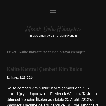
menüyü
Anasayfa
aç
Gizlilik Politikası
Merak Dolu Hikayeler
Yasal Uyarı
Bilgiye giden yolda merakını uyandır!
Hakkımızda
Etiket:
Kalite kavramı ne zaman ortaya çıkmıştır
Kalite Kontrol Çemberi Kim Buldu
Tarih: Aralık 23, 2024
Kalite çemberi kim buldu? Kalite çemberlerinin ilk
tanıtıldığı yer Japonya’dır. Frederick Winslow Taylor’ın
Bilimsel Yönetim İlkeleri adlı kitabı 25 Aralık 2012’de
Wayback Machine’de arşivlendi ve 1911’de Japoncaya