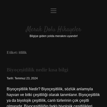
menüyü
Anasayfa
aç
Gizlilik Politikası
Merak Dolu Hikayeler
Yasal Uyarı
Bilgiye giden yolda merakını uyandır!
Hakkımızda
Etiket:
itlilik
Biyoçeşitlilik nedir kısa bilgi
Tarih: Temmuz 23, 2024
Biyoçeşitlilik Nedir? Biyoçeşitlilik, sözlük anlamıyla
hayvan ve bitki çeşitliliği olarak tanımlanır. Biyoçeşitlilik
ya da biyolojik çeşitlilik, canlı türlerinin çok çeşitli
olmasıdır. Biyoçeşitliliğin farklı biyolojik çeşitlilikleri