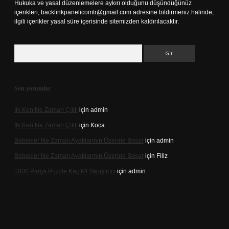
Hukuka ve yasal düzenlemelere aykırı olduğunu düşündüğünüz
içerikleri,
backlinkpanelicomtr@gmail.com
adresine bildirmeniz halinde,
ilgili içerikler yasal süre içerisinde sitemizden kaldırılacaktır.
Arama
Son yorumlar
Ilk Ken Ne Zaman Çıktı
için
admin
Ilk Ken Ne Zaman Çıktı
için
Koca
Bebekler Ne Zaman Ayaklarının Üzerine Basar
için
admin
Bebekler Ne Zaman Ayaklarının Üzerine Basar
için
Filiz
1000 Parça Puzzle Kaç Ml Yapıştırıcı
için
admin