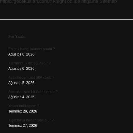
https://gecekuslari.com.tr
knight online
nttgame
Sitemap
Sidebar
Son Yazılar
En çok hangi takımın puanı ?
Ağustos 6, 2026
Kur’an’ın ilk örneği nedir ?
Ağustos 6, 2026
Ayak neden cips gibi kokar ?
Ağustos 5, 2026
Amensalizme bir örnek nedir ?
Ağustos 4, 2026
Yolluk eni kaç cm ?
Temmuz 29, 2026
Kışın hava neden sisli olur ?
Temmuz 27, 2026