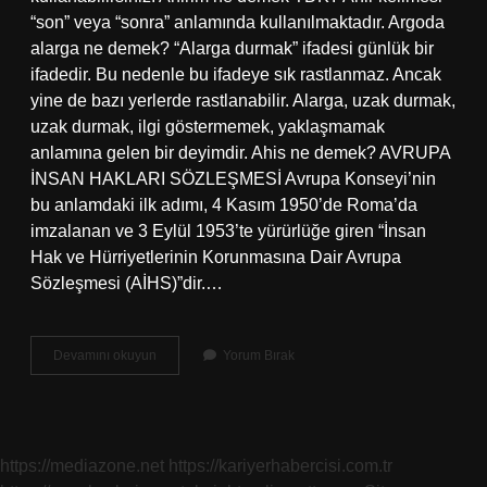
“son” veya “sonra” anlamında kullanılmaktadır. Argoda
alarga ne demek? “Alarga durmak” ifadesi günlük bir
ifadedir. Bu nedenle bu ifadeye sık rastlanmaz. Ancak
yine de bazı yerlerde rastlanabilir. Alarga, uzak durmak,
uzak durmak, ilgi göstermemek, yaklaşmamak
anlamına gelen bir deyimdir. Ahis ne demek? AVRUPA
İNSAN HAKLARI SÖZLEŞMESİ Avrupa Konseyi’nin
bu anlamdaki ilk adımı, 4 Kasım 1950’de Roma’da
imzalanan ve 3 Eylül 1953’te yürürlüğe giren “İnsan
Hak ve Hürriyetlerinin Korunmasına Dair Avrupa
Sözleşmesi (AİHS)”dir.…
Ahirdas
Devamını okuyun
Yorum Bırak
Ne
Demek
https://mediazone.net
https://kariyerhabercisi.com.tr