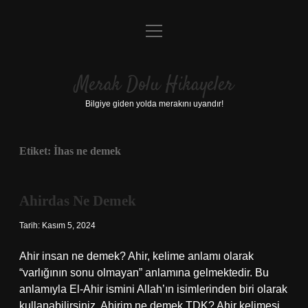
menüyü
Anasayfa
aç
Gizlilik Politikası
Merak Dolu Hikayeler
Yasal Uyarı
Bilgiye giden yolda merakını uyandır!
Hakkımızda
Etiket:
İhas ne demek
Ahirdas Ne Demek
Tarih: Kasım 5, 2024
Ahir insan ne demek? Ahir, kelime anlamı olarak
“varlığının sonu olmayan” anlamına gelmektedir. Bu
anlamıyla El-Ahir ismini Allah’ın isimlerinden biri olarak
kullanabilirsiniz. Ahirim ne demek TDK? Ahir kelimesi