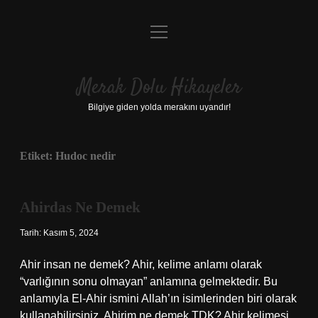
menüyü
Anasayfa
aç
Gizlilik Politikası
Merak Dolu Hikayeler
Yasal Uyarı
Bilgiye giden yolda merakını uyandır!
Hakkımızda
Etiket:
Hudoc nedir
Ahirdas Ne Demek
Tarih: Kasım 5, 2024
Ahir insan ne demek? Ahir, kelime anlamı olarak
“varlığının sonu olmayan” anlamına gelmektedir. Bu
anlamıyla El-Ahir ismini Allah’ın isimlerinden biri olarak
kullanabilirsiniz. Ahirim ne demek TDK? Ahir kelimesi