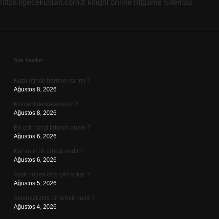
https://gecekuslari.com.tr
knight online
nttgame
Sitemap
Sidebar
Son Yazılar
Kuzu etinde hormon var mı ?
Ağustos 8, 2026
Moment dengesi nedir ?
Ağustos 8, 2026
En çok hangi takımın puanı ?
Ağustos 6, 2026
Kur’an’ın ilk örneği nedir ?
Ağustos 6, 2026
Ayak neden cips gibi kokar ?
Ağustos 5, 2026
Amensalizme bir örnek nedir ?
Ağustos 4, 2026