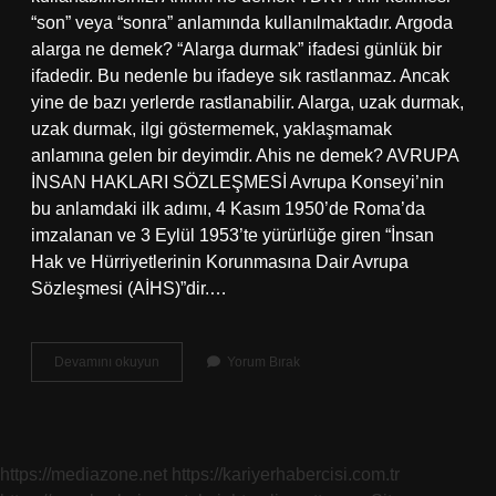
“son” veya “sonra” anlamında kullanılmaktadır. Argoda
alarga ne demek? “Alarga durmak” ifadesi günlük bir
ifadedir. Bu nedenle bu ifadeye sık rastlanmaz. Ancak
yine de bazı yerlerde rastlanabilir. Alarga, uzak durmak,
uzak durmak, ilgi göstermemek, yaklaşmamak
anlamına gelen bir deyimdir. Ahis ne demek? AVRUPA
İNSAN HAKLARI SÖZLEŞMESİ Avrupa Konseyi’nin
bu anlamdaki ilk adımı, 4 Kasım 1950’de Roma’da
imzalanan ve 3 Eylül 1953’te yürürlüğe giren “İnsan
Hak ve Hürriyetlerinin Korunmasına Dair Avrupa
Sözleşmesi (AİHS)”dir.…
Ahirdas
Devamını okuyun
Yorum Bırak
Ne
Demek
https://mediazone.net
https://kariyerhabercisi.com.tr