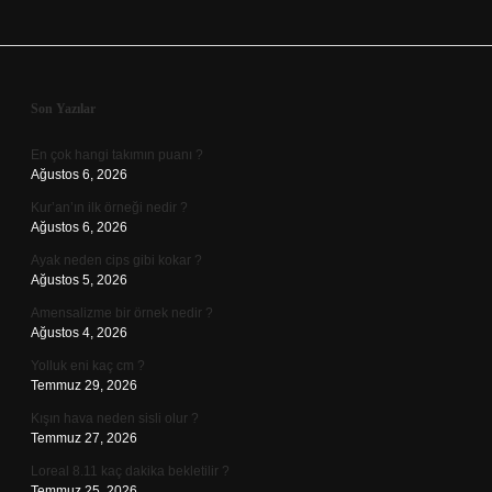
Sidebar
Son Yazılar
En çok hangi takımın puanı ?
Ağustos 6, 2026
Kur’an’ın ilk örneği nedir ?
Ağustos 6, 2026
Ayak neden cips gibi kokar ?
Ağustos 5, 2026
Amensalizme bir örnek nedir ?
Ağustos 4, 2026
Yolluk eni kaç cm ?
Temmuz 29, 2026
Kışın hava neden sisli olur ?
Temmuz 27, 2026
Loreal 8.11 kaç dakika bekletilir ?
Temmuz 25, 2026