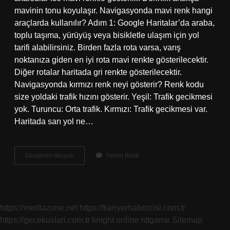
mavinin tonu koyulaşır. Navigasyonda mavi renk hangi
araçlarda kullanılır? Adım 1: Google Haritalar’da araba,
toplu taşıma, yürüyüş veya bisikletle ulaşım için yol
tarifi alabilirsiniz. Birden fazla rota varsa, varış
noktanıza giden en iyi rota mavi renkte gösterilecektir.
Diğer rotalar haritada gri renkte gösterilecektir.
Navigasyonda kırmızı renk neyi gösterir? Renk kodu
size yoldaki trafik hızını gösterir. Yeşil: Trafik gecikmesi
yok. Turuncu: Orta trafik. Kırmızı: Trafik gecikmesi var.
Haritada sarı yol ne…
Konumda
Devamını okuyun
Yorum Bırak
Mavi
Ne
Demek
https://mediazone.net
https://kariyerhabercisi.com.tr
https://gecekuslari.com.tr
knight online
nttgame
Sitemap