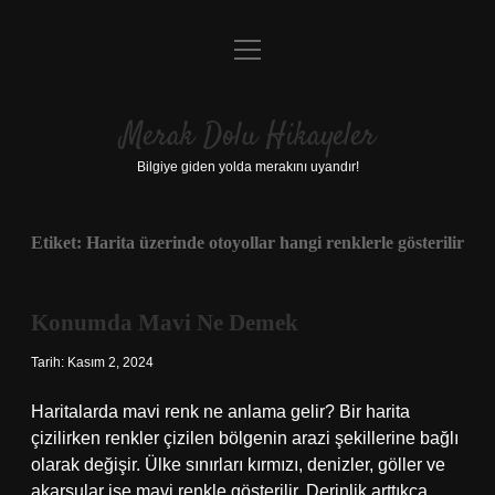
menüyü
Anasayfa
aç
Gizlilik Politikası
Merak Dolu Hikayeler
Yasal Uyarı
Bilgiye giden yolda merakını uyandır!
Hakkımızda
Etiket:
Harita üzerinde otoyollar hangi renklerle gösterilir
Konumda Mavi Ne Demek
Tarih: Kasım 2, 2024
Haritalarda mavi renk ne anlama gelir? Bir harita
çizilirken renkler çizilen bölgenin arazi şekillerine bağlı
olarak değişir. Ülke sınırları kırmızı, denizler, göller ve
akarsular ise mavi renkle gösterilir. Derinlik arttıkça