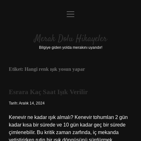
menüyü
Anasayfa
aç
Gizlilik Politikası
Merak Dolu Hikayeler
Yasal Uyarı
Bilgiye giden yolda merakını uyandır!
Hakkımızda
Etiket:
Hangi renk ışık yosun yapar
Esrara Kaç Saat Işık Verilir
Tarih: Aralık 14, 2024
Kenevir ne kadar ışık almalı? Kenevir tohumları 2 gün
kadar kısa bir sürede ve 10 gün kadar geç bir sürede
çimlenebilir. Bu kritik zaman zarfında, iç mekanda
yetiştirirken rutin bir ışık döngüsünü sürdürmek