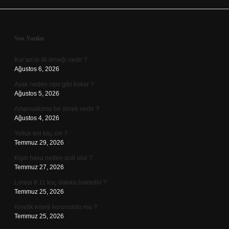
Sidebar
Son Yazılar
Kur’an’ın ilk örneği nedir ?
Ağustos 6, 2026
Ayak neden cips gibi kokar ?
Ağustos 5, 2026
Amensalizme bir örnek nedir ?
Ağustos 4, 2026
Yolluk eni kaç cm ?
Temmuz 29, 2026
Kışın hava neden sisli olur ?
Temmuz 27, 2026
Loreal 8.11 kaç dakika bekletilir ?
Temmuz 25, 2026
Kinetik enerji korunumlu mu ?
Temmuz 25, 2026