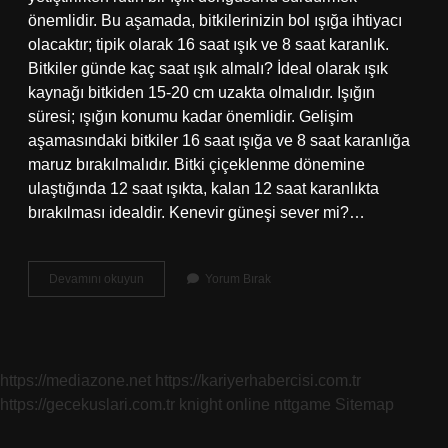
önemlidir. Bu aşamada, bitkilerinizin bol ışığa ihtiyacı
olacaktır; tipik olarak 16 saat ışık ve 8 saat karanlık.
Bitkiler günde kaç saat ışık almalı? İdeal olarak ışık
kaynağı bitkiden 15-20 cm uzakta olmalıdır. Işığın
süresi; ışığın konumu kadar önemlidir. Gelişim
aşamasındaki bitkiler 16 saat ışığa ve 8 saat karanlığa
maruz bırakılmalıdır. Bitki çiçeklenme dönemine
ulaştığında 12 saat ışıkta, kalan 12 saat karanlıkta
bırakılması idealdir. Kenevir güneşi sever mi?…
Esrara
Devamını okuyun
Yorum Bırak
Kaç
Saat
Işık
Verilir
https://mediazone.net
https://kariyerhabercisi.com.tr
https://gecekuslari.com.tr
knight online
nttgame
Sitemap