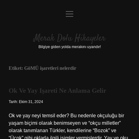
menüyü
Anasayfa
aç
Gizlilik Politikası
Merak Dolu Hikayeler
Yasal Uyarı
Bilgiye giden yolda merakını uyandır!
Hakkımızda
Etiket:
GöMÜ işaretleri nelerdir
Ok Ve Yay Işareti Ne Anlama Gelir
Tarih: Ekim 31, 2024
Ok ve yay neyi temsil eder? Bu nedenle okçuluğu bir
yaşam biçimi olarak benimseyen ve “okçu milletler”
olarak tanımlanan Türkler, kendilerine “Bozok” ve
“Üçok” gibi oklarla ilgili isimler vermişlerdir. Yay ve oku