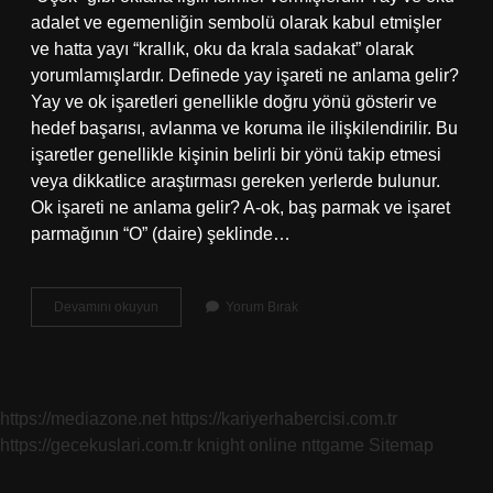
adalet ve egemenliğin sembolü olarak kabul etmişler
ve hatta yayı “krallık, oku da krala sadakat” olarak
yorumlamışlardır. Definede yay işareti ne anlama gelir?
Yay ve ok işaretleri genellikle doğru yönü gösterir ve
hedef başarısı, avlanma ve koruma ile ilişkilendirilir. Bu
işaretler genellikle kişinin belirli bir yönü takip etmesi
veya dikkatlice araştırması gereken yerlerde bulunur.
Ok işareti ne anlama gelir? A-ok, baş parmak ve işaret
parmağının “O” (daire) şeklinde…
Ok
Devamını okuyun
Yorum Bırak
Ve
Yay
Işareti
Ne
Anlama
https://mediazone.net
https://kariyerhabercisi.com.tr
Gelir
https://gecekuslari.com.tr
knight online
nttgame
Sitemap