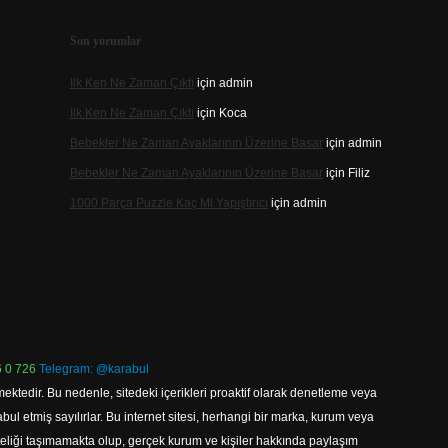
Son yorumlar
Ilk Ken Ne Zaman Çıktı
için
admin
Ilk Ken Ne Zaman Çıktı
için
Koca
Bebekler Ne Zaman Ayaklarının Üzerine Basar
için
admin
Bebekler Ne Zaman Ayaklarının Üzerine Basar
için
Filiz
1000 Parça Puzzle Kaç Ml Yapıştırıcı
için
admin
 0 726
Telegram: @karabul
ektedir. Bu nedenle, sitedeki içerikleri proaktif olarak denetleme veya
 etmiş sayılırlar. Bu internet sitesi, herhangi bir marka, kurum veya
niteliği taşımamakta olup, gerçek kurum ve kişiler hakkında paylaşım