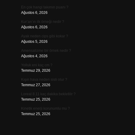
En çok hangi takımın puanı ?
Ağustos 6, 2026
Kur’an’ın ilk örneği nedir ?
Ağustos 6, 2026
Ayak neden cips gibi kokar ?
Ağustos 5, 2026
Amensalizme bir örnek nedir ?
Ağustos 4, 2026
Yolluk eni kaç cm ?
Temmuz 29, 2026
Kışın hava neden sisli olur ?
Temmuz 27, 2026
Loreal 8.11 kaç dakika bekletilir ?
Temmuz 25, 2026
Kinetik enerji korunumlu mu ?
Temmuz 25, 2026