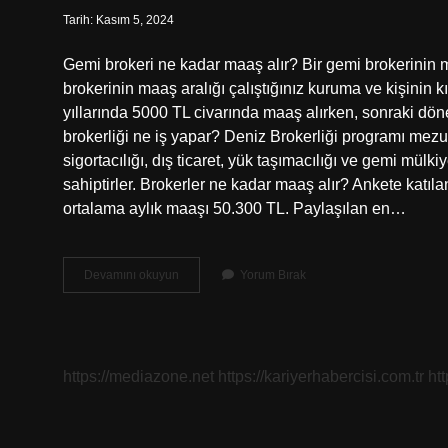
Tarih: Kasım 5, 2024
Gemi brokeri ne kadar maaş alır? Bir gemi brokerinin 
brokerinin maaş aralığı çalıştığınız kuruma ve kişinin k
yıllarında 5000 TL civarında maaş alırken, sonraki dön
brokerliği ne iş yapar? Deniz Brokerliği programı mezun
sigortacılığı, dış ticaret, yük taşımacılığı ve gemi mülk
sahiptirler. Brokerler ne kadar maaş alır? Ankete katılan
ortalama aylık maaşı 50.300 TL. Paylaşılan en…
Deniz
Devamını okuyun
Yorum Bırak
Brokerliği
Ne
Kadar
Maaş
Alır
https://mediazone.net
https://kariyerhabercisi.com.tr
ht