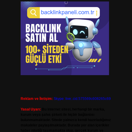
Reklam ve İletişim:
Skype: live:.cid.575569c608265c69
Yasal Uyarı:
Bu internet sitesi, herhangi bir marka,
kurum veya şahıs şirketi ile hiçbir bağlantısı
bulunmamaktadır. Sitede yalnızca kendi hazırladığımız
makaleler paylaşılmaktadır. Burada yer alan içerikler
haber niteliği taşımamakta olup, gerçek kurum ve