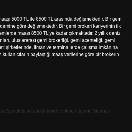
maaşı 5000 TL ile 8500 TL arasında değişmektedir. Bir gemi
ıdemine göre değişmektedir. Bir gemi brokeri kariyerinin ilk
emlerde maaşı 8500 TL’ye kadar çıkmaktadır. 2 yıllık deniz
ları, uluslararası gemi brokerliği, gemi acenteliği, gemi
iyeti şirketlerinde, liman ve terminallerde çalışma imkânına
 kullanıcıların paylaştığı maaş verilerine göre bir brokerın
tps://gecekuslari.com.tr
knight online
nttgame
Sitemap