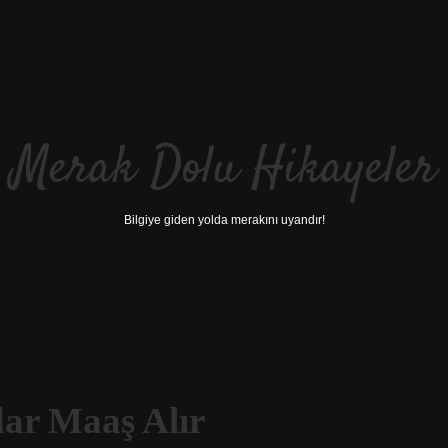
Merak Dolu Hikayeler
Bilgiye giden yolda merakını uyandır!
dar Maaş Alır