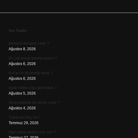
Sidebar
Son Yazılar
Moment dengesi nedir ?
Ağustos 8, 2026
En çok hangi takımın puanı ?
Ağustos 6, 2026
Kur’an’ın ilk örneği nedir ?
Ağustos 6, 2026
Ayak neden cips gibi kokar ?
Ağustos 5, 2026
Amensalizme bir örnek nedir ?
Ağustos 4, 2026
Yolluk eni kaç cm ?
Temmuz 29, 2026
Kışın hava neden sisli olur ?
Temmuz 27, 2026