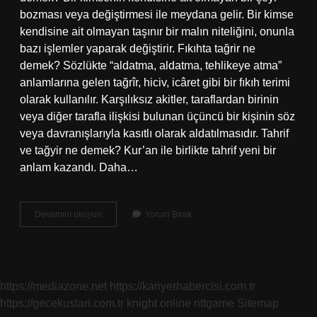
bozması veya değiştirmesi ile meydana gelir. Bir kimse
kendisine ait olmayan taşınır bir malın niteliğini, onunla
bazı işlemler yaparak değiştirir. Fıkıhta tağrir ne
demek? Sözlükte “aldatma, aldatma, tehlikeye atma”
anlamlarına gelen tağrîr, hiciv, icâret gibi bir fıkıh terimi
olarak kullanılır. Karşılıksız akitler, taraflardan birinin
veya diğer tarafla ilişkisi bulunan üçüncü bir kişinin söz
veya davranışlarıyla kasıtlı olarak aldatılmasıdır. Tahrif
ve tağyir ne demek? Kur’an ile birlikte tahrif yeni bir
anlam kazandı. Daha…
Tadil
Devamını okuyun
Yorum Bırak
Ve
Tağyir
Ne
Demek
https://mediazone.net
https://kariyerhabercisi.com.tr
https://gecekuslari.com.tr
knight online
nttgame
Sitemap