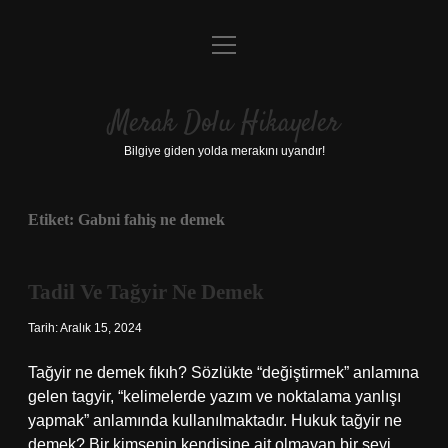
menüyü
Anasayfa
aç
Gizlilik Politikası
Merak Dolu Hikayeler
Yasal Uyarı
Bilgiye giden yolda merakını uyandır!
Hakkımızda
Etiket:
Gabni fahiş ne demek
Tadil Ve Tağyir Ne Demek
Tarih: Aralık 15, 2024
Tağyir ne demek fıkıh? Sözlükte “değiştirmek” anlamına
gelen tagyir, “kelimelerde yazım ve noktalama yanlışı
yapmak” anlamında kullanılmaktadır. Hukuk tağyir ne
demek? Bir kimsenin kendisine ait olmayan bir şeyi