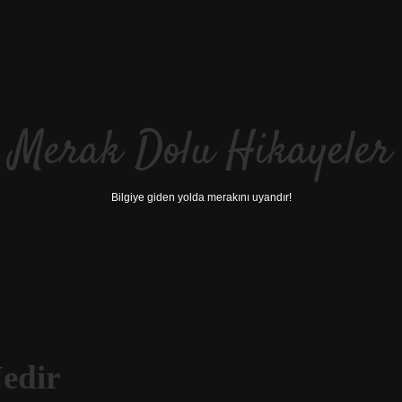
Merak Dolu Hikayeler
Bilgiye giden yolda merakını uyandır!
edir