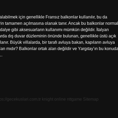
abilmek için genellikle Fransız balkonlar kullanılır, bu da
rin tamamen açılmasına olanak tanır. Ancak bu balkonlar norma
lye gibi aksesuarların kullanımı mümkün değildir. İtalyan
larda dış duvar düzleminin önünde bulunan, genellikle üstü açık
nır. Büyük villalarda, bir tarafı avluya bakan, kapıların avluya
alan mıdır? Balkonlar ortak alan değildir ve Yargıtay’ın bu konud
n…
tps://gecekuslari.com.tr
knight online
nttgame
Sitemap