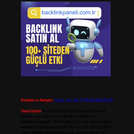
Reklam ve İletişim:
Skype: live:.cid.575569c608265c69
Yasal Uyarı:
Bu internet sitesi, herhangi bir marka,
kurum veya şahıs şirketi ile hiçbir bağlantısı
bulunmamaktadır. Sitede yalnızca kendi hazırladığımız
makaleler paylaşılmaktadır. Burada yer alan içerikler
haber niteliği taşımamakta olup, gerçek kurum ve