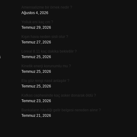
Amensalizme bir örnek nedir ?
Ağustos 4, 2026
Yolluk eni kaç cm ?
l
Temmuz 29, 2026
Kışın hava neden sisli olur ?
Temmuz 27, 2026
Loreal 8.11 kaç dakika bekletilir ?
a
Temmuz 25, 2026
Kinetik enerji korunumlu mu ?
Temmuz 25, 2026
Ela göz rengi nasıl anlaşılır ?
Temmuz 25, 2026
Kafkas cephesinde kaç asker donarak öldü ?
Temmuz 23, 2026
Bankaların istediği gelir belgesi nereden alınır ?
Temmuz 21, 2026