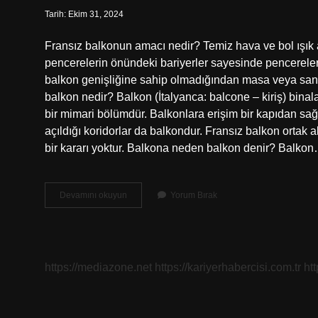
Tarih: Ekim 31, 2024
Fransız balkonun amacı nedir? Temiz hava ve bol ışık al
pencerelerin önündeki bariyerler sayesinde pencerele
balkon genişliğine sahip olmadığından masa veya sanda
balkon nedir? Balkon (İtalyanca: balcone – kiriş) bina
bir mimari bölümdür. Balkonlara erişim bir kapıdan sağla
açıldığı koridorlar da balkondur. Fransız balkon ortak 
bir kararı yoktur. Balkona neden balkon denir? Balko
Neden
Devamını okuyun
Yorum Bırak
Fransız
Balkon
Nedir
https://mediazone.net
https://kariyerhabercisi.com.tr
ht