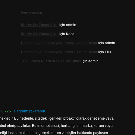
Son yorumlar
Ilk Ken Ne Zaman Çıktı
için
admin
Ilk Ken Ne Zaman Çıktı
için
Koca
Bebekler Ne Zaman Ayaklarının Üzerine Basar
için
admin
Bebekler Ne Zaman Ayaklarının Üzerine Basar
için
Filiz
1000 Parça Puzzle Kaç Ml Yapıştırıcı
için
admin
 0 726
Telegram: @karabul
ektedir. Bu nedenle, sitedeki içerikleri proaktif olarak denetleme veya
 etmiş sayılırlar. Bu internet sitesi, herhangi bir marka, kurum veya
niteliği taşımamakta olup, gerçek kurum ve kişiler hakkında paylaşım