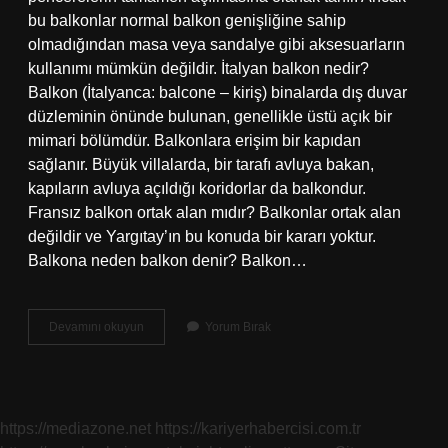
bu balkonlar normal balkon genişliğine sahip
olmadığından masa veya sandalye gibi aksesuarların
kullanımı mümkün değildir. İtalyan balkon nedir?
Balkon (İtalyanca: balcone – kiriş) binalarda dış duvar
düzleminin önünde bulunan, genellikle üstü açık bir
mimari bölümdür. Balkonlara erişim bir kapıdan
sağlanır. Büyük villalarda, bir tarafı avluya bakan,
kapıların avluya açıldığı koridorlar da balkondur.
Fransız balkon ortak alan mıdır? Balkonlar ortak alan
değildir ve Yargıtay’ın bu konuda bir kararı yoktur.
Balkona neden balkon denir? Balkon…
Neden
Devamını okuyun
Yorum Bırak
Fransız
Balkon
Nedir
https://mediazone.net
https://kariyerhabercisi.com.tr