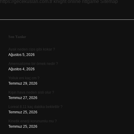
https://gecekuslari.com.tr
knight online
nttgame
Sitemap
Sidebar
Son Yazılar
Ayak neden cips gibi kokar ?
Ağustos 5, 2026
Amensalizme bir örnek nedir ?
Ağustos 4, 2026
Yolluk eni kaç cm ?
Temmuz 29, 2026
Kışın hava neden sisli olur ?
Temmuz 27, 2026
Loreal 8.11 kaç dakika bekletilir ?
Temmuz 25, 2026
Kinetik enerji korunumlu mu ?
Temmuz 25, 2026