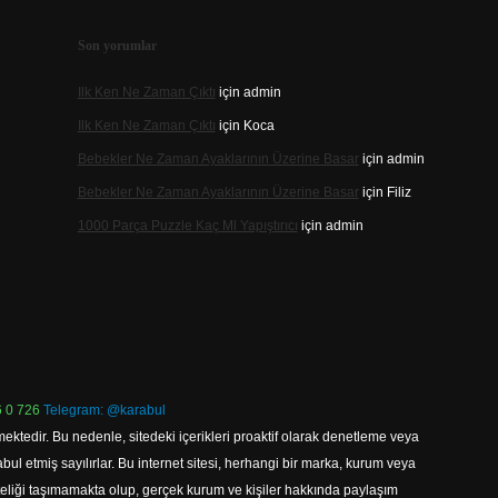
Son yorumlar
Ilk Ken Ne Zaman Çıktı
için
admin
Ilk Ken Ne Zaman Çıktı
için
Koca
Bebekler Ne Zaman Ayaklarının Üzerine Basar
için
admin
Bebekler Ne Zaman Ayaklarının Üzerine Basar
için
Filiz
1000 Parça Puzzle Kaç Ml Yapıştırıcı
için
admin
 0 726
Telegram: @karabul
ektedir. Bu nedenle, sitedeki içerikleri proaktif olarak denetleme veya
 etmiş sayılırlar. Bu internet sitesi, herhangi bir marka, kurum veya
niteliği taşımamakta olup, gerçek kurum ve kişiler hakkında paylaşım