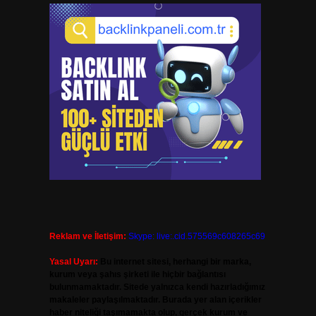
Reklam ve İletişim:
Skype: live:.cid.575569c608265c69
Yasal Uyarı:
Bu internet sitesi, herhangi bir marka,
kurum veya şahıs şirketi ile hiçbir bağlantısı
bulunmamaktadır. Sitede yalnızca kendi hazırladığımız
makaleler paylaşılmaktadır. Burada yer alan içerikler
haber niteliği taşımamakta olup, gerçek kurum ve