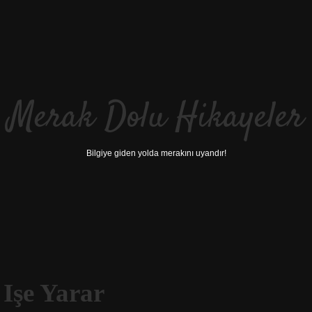
Merak Dolu Hikayeler
Bilgiye giden yolda merakını uyandır!
 Işe Yarar