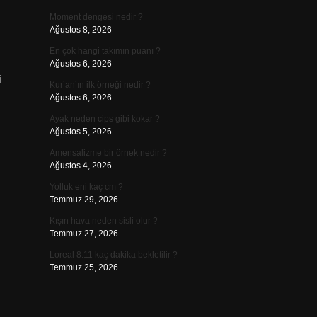
Moment dengesi nedir ?
Ağustos 8, 2026
En çok hangi takımın puanı ?
Ağustos 6, 2026
i
Kur’an’ın ilk örneği nedir ?
Ağustos 6, 2026
Ayak neden cips gibi kokar ?
Ağustos 5, 2026
Amensalizme bir örnek nedir ?
Ağustos 4, 2026
Yolluk eni kaç cm ?
Temmuz 29, 2026
Kışın hava neden sisli olur ?
Temmuz 27, 2026
Loreal 8.11 kaç dakika bekletilir ?
Temmuz 25, 2026