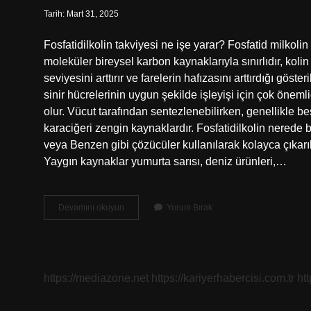
Tarih: Mart 31, 2025
Fosfatidilkolin takviyesi ne işe yarar? Fosfatid milkoli
moleküler bireysel karbon kaynaklarıyla sınırlıdır, kolin 
seviyesini arttırır ve farelerin hafızasını arttırdığı göste
sinir hücrelerinin uygun şekilde işleyişi için çok önemli
olur. Vücut tarafından sentezlenebilirken, genellikle be
karaciğeri zengin kaynaklardır. Fosfatidilkolin nerede 
veya Benzen gibi çözücüler kullanılarak kolayca çıkarıla
Yaygın kaynaklar yumurta sarısı, deniz ürünleri,…
Fosfatidilkolin
Devamını okuyun
Yorum Bırak
Nedir
Ne
Işe
Yarar
https://mediazone.net
https://kariyerhabercisi.com.tr
ht