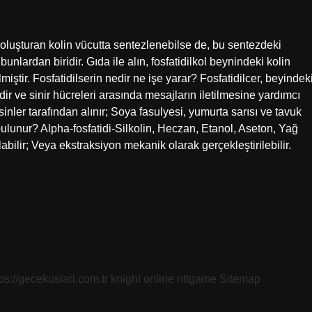
n oluşturan kolin vücutta sentezlenebilse de, bu sentezdeki
bunlardan biridir. Gıda ile alın, fosfatidilkol beynindeki kolin
rilmiştir. Fosfatidilserin nedir ne işe yarar? Fosfatidilcer, beyindek
dir ve sinir hücreleri arasında mesajların iletilmesine yardımcı
sinler tarafından alınır; Soya fasulyesi, yumurta sarısı ve tavuk
bulunur? Alpha-fosfatidi-Silkolin, Heczan, Etanol, Aseton, Yağ
bilir; Veya ekstraksiyon mekanik olarak gerçekleştirilebilir.
tps://gecekuslari.com.tr
knight online
nttgame
Sitemap