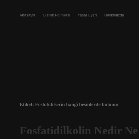
Anasayfa
Gizlilik Politikası
Yasal Uyarı
Hakkımızda
Etiket:
Fosfotidilserin hangi besinlerde bulunur
Fosfatidilkolin Nedir Ne