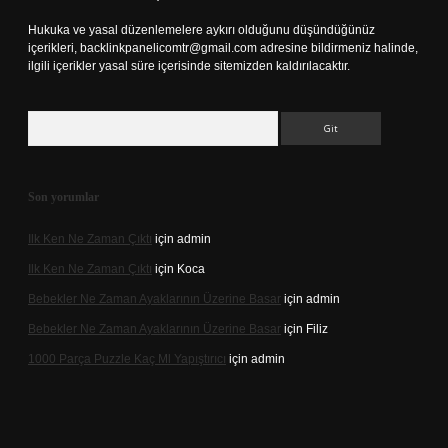
Hukuka ve yasal düzenlemelere aykırı olduğunu düşündüğünüz
içerikleri,
backlinkpanelicomtr@gmail.com
adresine bildirmeniz halinde,
ilgili içerikler yasal süre içerisinde sitemizden kaldırılacaktır.
Arama
Son yorumlar
Ilk Ken Ne Zaman Çıktı
için
admin
Ilk Ken Ne Zaman Çıktı
için
Koca
Bebekler Ne Zaman Ayaklarının Üzerine Basar
için
admin
Bebekler Ne Zaman Ayaklarının Üzerine Basar
için
Filiz
1000 Parça Puzzle Kaç Ml Yapıştırıcı
için
admin