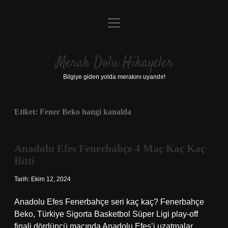
menüyü
Anasayfa
aç
Gizlilik Politikası
Merak Dolu Hikayeler
Yasal Uyarı
Bilgiye giden yolda merakını uyandır!
Hakkımızda
Etiket:
Fener Beko hangi kanalda
Anadolu Efes Fenerbahçe 4 Maç Kaç Kaç
Bitti
Tarih: Ekim 12, 2024
Anadolu Efes Fenerbahçe seri kaç kaç? Fenerbahçe
Beko, Türkiye Sigorta Basketbol Süper Ligi play-off
finali dördüncü maçında Anadolu Efes’i uzatmalar