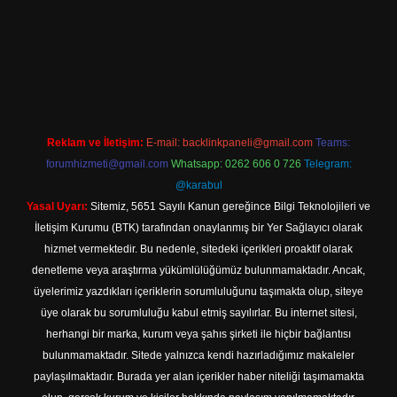
is.com/
betexper indir
Reklam ve İletişim:
E-mail:
backlinkpaneli@gmail.com
Teams:
forumhizmeti@gmail.com
Whatsapp: 0262 606 0 726
Telegram:
@karabul
Yasal Uyarı:
Sitemiz, 5651 Sayılı Kanun gereğince Bilgi Teknolojileri ve
İletişim Kurumu (BTK) tarafından onaylanmış bir Yer Sağlayıcı olarak
hizmet vermektedir. Bu nedenle, sitedeki içerikleri proaktif olarak
denetleme veya araştırma yükümlülüğümüz bulunmamaktadır. Ancak,
üyelerimiz yazdıkları içeriklerin sorumluluğunu taşımakta olup, siteye
üye olarak bu sorumluluğu kabul etmiş sayılırlar. Bu internet sitesi,
herhangi bir marka, kurum veya şahıs şirketi ile hiçbir bağlantısı
bulunmamaktadır. Sitede yalnızca kendi hazırladığımız makaleler
paylaşılmaktadır. Burada yer alan içerikler haber niteliği taşımamakta