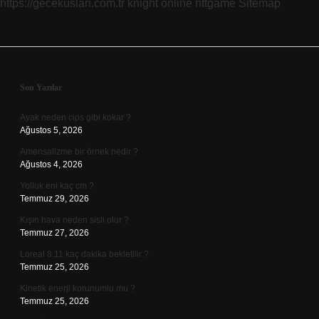
https://gecekuslari.com.tr
knight online
nttgame
Sitemap
Sidebar
Son Yazılar
Ayak neden cips gibi kokar ?
Ağustos 5, 2026
Amensalizme bir örnek nedir ?
Ağustos 4, 2026
Yolluk eni kaç cm ?
Temmuz 29, 2026
Kışın hava neden sisli olur ?
Temmuz 27, 2026
Loreal 8.11 kaç dakika bekletilir ?
Temmuz 25, 2026
Kinetik enerji korunumlu mu ?
Temmuz 25, 2026