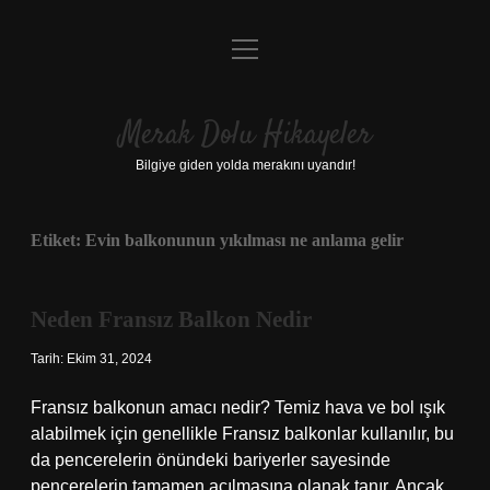
menüyü
Anasayfa
aç
Gizlilik Politikası
Merak Dolu Hikayeler
Yasal Uyarı
Bilgiye giden yolda merakını uyandır!
Hakkımızda
Etiket:
Evin balkonunun yıkılması ne anlama gelir
Neden Fransız Balkon Nedir
Tarih: Ekim 31, 2024
Fransız balkonun amacı nedir? Temiz hava ve bol ışık
alabilmek için genellikle Fransız balkonlar kullanılır, bu
da pencerelerin önündeki bariyerler sayesinde
pencerelerin tamamen açılmasına olanak tanır. Ancak