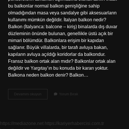
bu balkonlar normal balkon genişliğine sahip
olmadığından masa veya sandalye gibi aksesuarların
kullanımı mümkün değildir. İtalyan balkon nedir?
Balkon (İtalyanca: balcone – kiriş) binalarda dış duvar
düzleminin önünde bulunan, genellikle üstü açık bir
mimari bölümdür. Balkonlara erişim bir kapıdan
sağlanır. Büyük villalarda, bir tarafı avluya bakan,
kapıların avluya açıldığı koridorlar da balkondur.
Fransız balkon ortak alan mıdır? Balkonlar ortak alan
değildir ve Yargıtay’ın bu konuda bir kararı yoktur.
Balkona neden balkon denir? Balkon…
Neden
Devamını okuyun
Yorum Bırak
Fransız
Balkon
Nedir
https://mediazone.net
https://kariyerhabercisi.com.tr