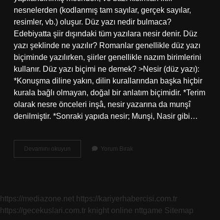
nesnelerden (kodlanmış tam sayılar, gerçek sayılar,
resimler, vb.) oluşur. Düz yazı nedir bulmaca?
Edebiyatta şiir dışındaki tüm yazılara nesir denir. Düz
yazı şeklinde ne yazılır? Romanlar genellikle düz yazı
biçiminde yazılırken, şiirler genellikle nazım birimlerini
kullanır. Düz yazı biçimi ne demek? >Nesir (düz yazı):
*Konuşma diline yakın, dilin kurallarından başka hiçbir
kurala bağlı olmayan, doğal bir anlatım biçimidir. *Terim
olarak nesre önceleri inşâ, nesir yazarına da munşî
denilmiştir. *Sonraki yapıda nesir; Munşi, Nasir gibi…
Düzlük
Devamını okuyun
Yorum Bırak
Yazı
Nedir
https://mediazone.net
https://kariyerhabercisi.com.tr
https://gecekuslari.com.tr
knight online
nttgame
Sitemap