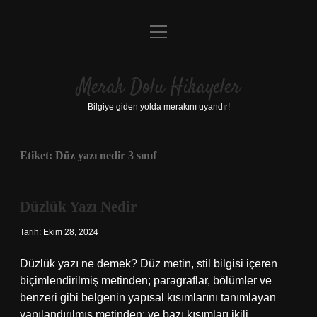
menüyü
Anasayfa
aç
Gizlilik Politikası
Merak Dolu Hikayeler
Yasal Uyarı
Bilgiye giden yolda merakını uyandır!
Hakkımızda
Etiket:
Düz yazı nedir 3 sınıf
Düzlük Yazı Nedir
Tarih: Ekim 28, 2024
Düzlük yazı ne demek? Düz metin, stil bilgisi içeren
biçimlendirilmiş metinden; paragraflar, bölümler ve
benzeri gibi belgenin yapısal kısımlarını tanımlayan
yapılandırılmış metinden; ve bazı kısımları ikili