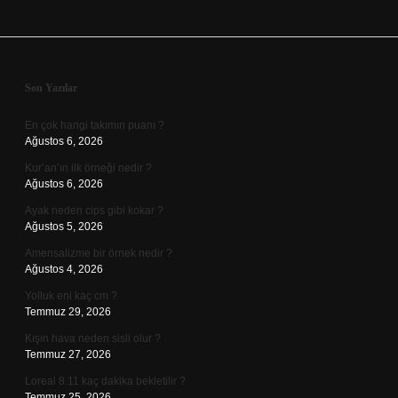
Sidebar
Son Yazılar
En çok hangi takımın puanı ?
Ağustos 6, 2026
Kur’an’ın ilk örneği nedir ?
Ağustos 6, 2026
Ayak neden cips gibi kokar ?
Ağustos 5, 2026
Amensalizme bir örnek nedir ?
Ağustos 4, 2026
Yolluk eni kaç cm ?
Temmuz 29, 2026
Kışın hava neden sisli olur ?
Temmuz 27, 2026
Loreal 8.11 kaç dakika bekletilir ?
Temmuz 25, 2026