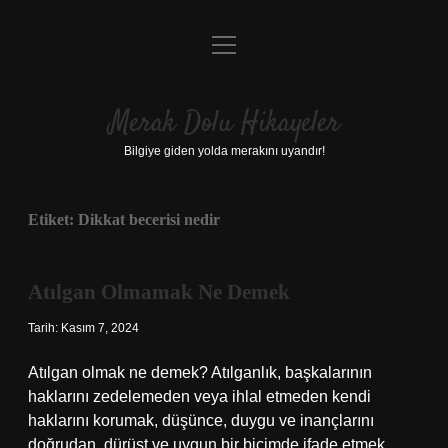
menüyü
Anasayfa
aç
Gizlilik Politikası
Merak Dolu Hikayeler
Yasal Uyarı
Bilgiye giden yolda merakını uyandır!
Hakkımızda
Etiket:
Dikkat becerisi nedir
Atılgan Olmamak Ne Demek
Tarih: Kasım 7, 2024
Atılgan olmak ne demek? Atılganlık, başkalarının
haklarını zedelemeden veya ihlal etmeden kendi
haklarını korumak, düşünce, duygu ve inançlarını
doğrudan, dürüst ve uygun bir biçimde ifade etmek