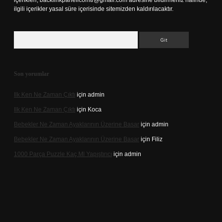
içerikleri,
backlinkpanelicomtr@gmail.com
adresine bildirmeniz halinde,
ilgili içerikler yasal süre içerisinde sitemizden kaldırılacaktır.
Arama
Son yorumlar
Ilk Ken Ne Zaman Çıktı
için
admin
Ilk Ken Ne Zaman Çıktı
için
Koca
Bebekler Ne Zaman Ayaklarının Üzerine Basar
için
admin
Bebekler Ne Zaman Ayaklarının Üzerine Basar
için
Filiz
1000 Parça Puzzle Kaç Ml Yapıştırıcı
için
admin