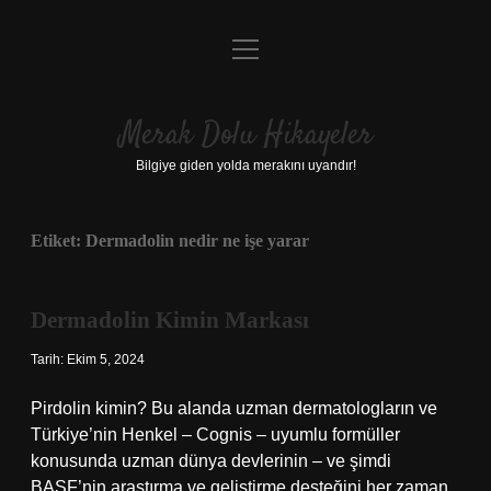
menüyü
Anasayfa
aç
Gizlilik Politikası
Merak Dolu Hikayeler
Yasal Uyarı
Bilgiye giden yolda merakını uyandır!
Hakkımızda
Etiket:
Dermadolin nedir ne işe yarar
Dermadolin Kimin Markası
Tarih: Ekim 5, 2024
Pirdolin kimin? Bu alanda uzman dermatologların ve
Türkiye’nin Henkel – Cognis – uyumlu formüller
konusunda uzman dünya devlerinin – ve şimdi
BASF’nin araştırma ve geliştirme desteğini her zaman