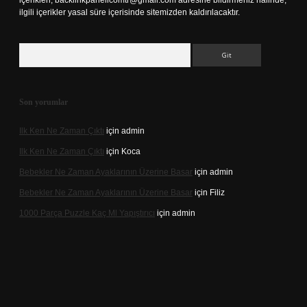
içerikleri,
backlinkpanelicomtr@gmail.com
adresine bildirmeniz halinde,
ilgili içerikler yasal süre içerisinde sitemizden kaldırılacaktır.
Arama
Son yorumlar
Ilk Ken Ne Zaman Çıktı
için
admin
Ilk Ken Ne Zaman Çıktı
için
Koca
Bebekler Ne Zaman Ayaklarının Üzerine Basar
için
admin
Bebekler Ne Zaman Ayaklarının Üzerine Basar
için
Filiz
1000 Parça Puzzle Kaç Ml Yapıştırıcı
için
admin