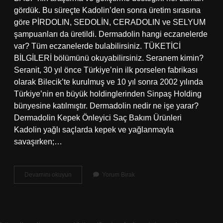
gördük. Bu süreçte Kadolin’den sonra üretim sırasına
göre PİRDOLIN, SEDOLİN, CERADOLIN ve SELYUM
şampuanları da üretildi. Dermadolin hangi eczanelerde
var? Tüm eczanelerde bulabilirsiniz. TÜKETİCİ
BİLGİLERİ bölümünü okuyabilirsiniz. Seranem kimin?
Seranit, 30 yıl önce Türkiye’nin ilk porselen fabrikası
olarak Bilecik’te kurulmuş ve 10 yıl sonra 2002 yılında
Türkiye’nin en büyük holdinglerinden Sinpaş Holding
bünyesine katılmıştır. Dermadolin nedir ne işe yarar?
Dermadolin Kepek Önleyici Saç Bakım Ürünleri
Kadolin yağlı saçlarda kepek ve yağlanmayla
savaşırken;…
Dermadolin
Devamını okuyun
Yorum Bırak
Kimin
Markası