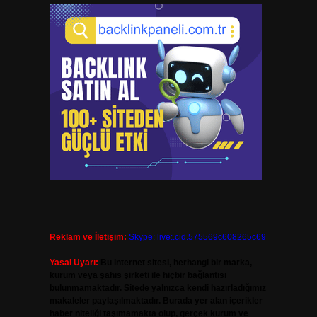
Reklam ve İletişim:
Skype: live:.cid.575569c608265c69
Yasal Uyarı:
Bu internet sitesi, herhangi bir marka,
kurum veya şahıs şirketi ile hiçbir bağlantısı
bulunmamaktadır. Sitede yalnızca kendi hazırladığımız
makaleler paylaşılmaktadır. Burada yer alan içerikler
haber niteliği taşımamakta olup, gerçek kurum ve