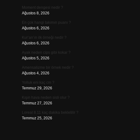
Moment dengesi nedir ?
Ağustos 8, 2026
En çok hangi takımın puanı ?
Ağustos 6, 2026
Kur’an’ın ilk örneği nedir ?
Ağustos 6, 2026
Ayak neden cips gibi kokar ?
Ağustos 5, 2026
Amensalizme bir örnek nedir ?
Ağustos 4, 2026
Yolluk eni kaç cm ?
Temmuz 29, 2026
Kışın hava neden sisli olur ?
Temmuz 27, 2026
Loreal 8.11 kaç dakika bekletilir ?
Temmuz 25, 2026