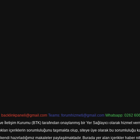
:
backlinkpaneli@gmail.com
Teams:
forumhizmeti@gmail.com
Whatsapp: 0262 606
ve İletişim Kurumu (BTK) tarafından onaylanmış bir Yer Sağlayıcı olarak hizmet verm
rı içeriklerin sorumluluğunu taşımakta olup, siteye üye olarak bu sorumluluğu kabul
a kendi hazırladığımız makaleler paylaşılmaktadır. Burada yer alan içerikler haber 