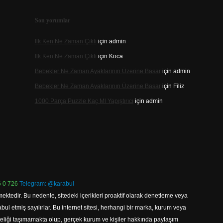
Son yorumlar
Ilk Ken Ne Zaman Çıktı
için
admin
Ilk Ken Ne Zaman Çıktı
için
Koca
Bebekler Ne Zaman Ayaklarının Üzerine Basar
için
admin
Bebekler Ne Zaman Ayaklarının Üzerine Basar
için
Filiz
1000 Parça Puzzle Kaç Ml Yapıştırıcı
için
admin
 0 726
Telegram: @karabul
ektedir. Bu nedenle, sitedeki içerikleri proaktif olarak denetleme veya
 etmiş sayılırlar. Bu internet sitesi, herhangi bir marka, kurum veya
niteliği taşımamakta olup, gerçek kurum ve kişiler hakkında paylaşım