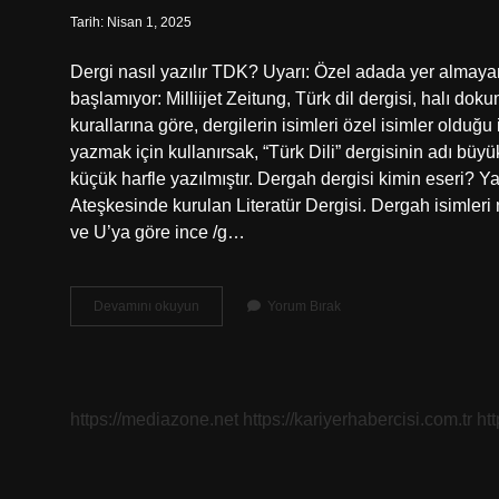
Tarih: Nisan 1, 2025
Dergi nasıl yazılır TDK? Uyarı: Özel adada yer almayan 
başlamıyor: Milliijet Zeitung, Türk dil dergisi, halı dok
kurallarına göre, dergilerin isimleri özel isimler olduğu 
yazmak için kullanırsak, “Türk Dili” dergisinin adı büyü
küçük harfle yazılmıştır. Dergah dergisi kimin eseri?
Ateşkesinde kurulan Literatür Dergisi. Dergah isimler
ve U’ya göre ince /g…
Dergah
Devamını okuyun
Yorum Bırak
Dergisi
Nasıl
Yazılır
https://mediazone.net
https://kariyerhabercisi.com.tr
ht