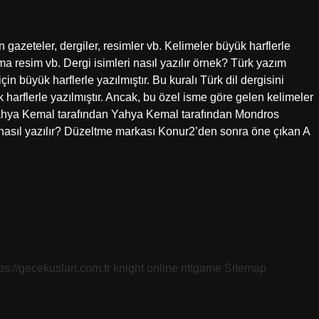
gazeteler, dergiler, resimler vb. Kelimeler büyük harflerle
uma resim vb. Dergi isimleri nasıl yazılır örnek? Türk yazım
için büyük harflerle yazılmıştır. Bu kuralı Türk dil dergisini
k harflerle yazılmıştır. Ancak, bu özel isme göre gelen kelimeler
 Yahya Kemal tarafından Yahya Kemal tarafından Mondros
i nasıl yazılır? Düzeltme markası Konur2’den sonra öne çıkan A
tps://gecekuslari.com.tr
knight online
nttgame
Sitemap