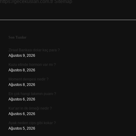
https://gecekuslari.com.tr
Sitemap
Sidebar
Son Yazılar
Ziraat Bankası dolar kaç para ?
Ağustos 9, 2026
Kuzu etinde hormon var mı ?
Ağustos 8, 2026
Moment dengesi nedir ?
Ağustos 8, 2026
En çok hangi takımın puanı ?
Ağustos 6, 2026
Kur’an’ın ilk örneği nedir ?
Ağustos 6, 2026
Ayak neden cips gibi kokar ?
Ağustos 5, 2026