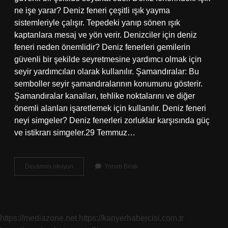
ne işe yarar? Deniz feneri çeşitli ışık yayma
sistemleriyle çalışır. Tepedeki yanıp sönen ışık
kaptanlara mesaj ve yön verir. Denizciler için deniz
feneri neden önemlidir? Deniz fenerleri gemilerin
güvenli bir şekilde seyretmesine yardımcı olmak için
seyir yardımcıları olarak kullanılır. Şamandıralar: Bu
semboller seyir şamandıralarının konumunu gösterir.
Şamandıralar kanalları, tehlike noktalarını ve diğer
önemli alanları işaretlemek için kullanılır. Deniz feneri
neyi simgeler? Deniz fenerleri zorluklar karşısında güç
ve istikrarı simgeler.29 Temmuz…
Demiz
Devamını okuyun
Yorum Bırak
Feneri
Ne
Işe
Yarar
https://mediazone.net
https://kariyerhabercisi.com.tr