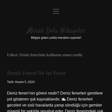
menüyü
Anasayfa
aç
Gizlilik Politikası
Merak Dolu Hikayeler
Yasal Uyarı
Bilgiye giden yolda merakını uyandır!
Hakkımızda
Etiket:
Deniz fenerinin kullanım amacı nedir
Demiz Feneri Ne Işe Yarar
Tarih: Kasım 5, 2024
Deniz feneri’nin görevi nedir? Deniz fenerleri gemilere
yol gösteren ışık kaynaklarıdır. 🛳 Deniz fenerleri
geceleri ve sisli havalarda yanıp söndüğü için gemiler
güvenli bir şekilde seyahat eder. Deniz fenerindeki ışık